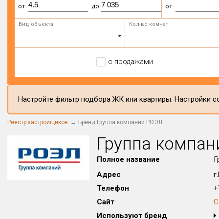
от
до
от
Вид объекта
Кол-во комнат
с продажами
Настройте фильтр подбора ЖК или квартиры. Настройки со
Реестр застройщиков
Бренд Группа компаний РОЭЛ
Группа компан
Полное название
Г
Адрес
г
Телефон
+
Сайт
С
Используют бренд