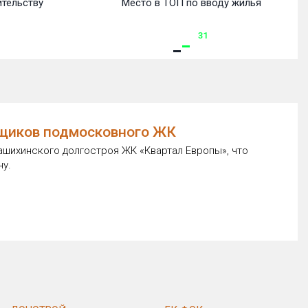
ительству
Место в ТОП по вводу жилья
31
ьщиков подмосковного ЖК
ашихинского долгостроя ЖК «Квартал Европы», что
ну.