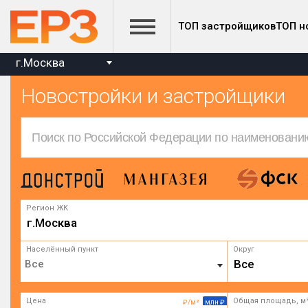
ТОП застройщиков
ТОП н
г.Москва
Новостройки и застройщики
Регион ЖК
г.Москва
Населённый пункт
Округ
Все
Цена
Общая площадь, м
₽/м²
млн ₽