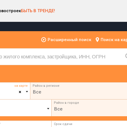
овостроек
БЫТЬ В ТРЕНДЕ!
Расширенный поиск
Поиск на ка
на карте
Район в регионе
×
Все
Район в городе
Все
²
Срок сдачи