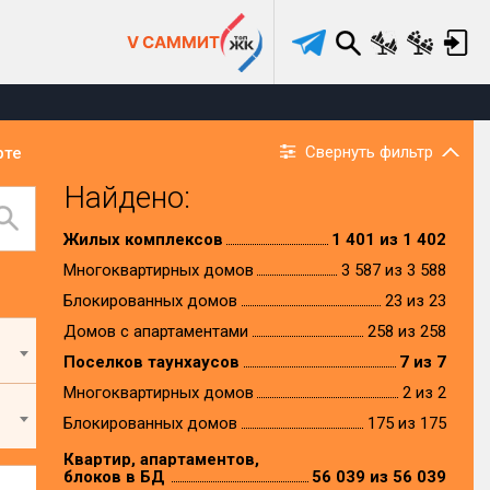
V САММИТ
Свернуть фильтр
рте
Найдено:
Жилых комплексов
1 401 из 1 402
Многоквартирных домов
3 587 из 3 588
Блокированных домов
23 из 23
Домов с апартаментами
258 из 258
Поселков таунхаусов
7 из 7
Многоквартирных домов
2 из 2
Блокированных домов
175 из 175
Квартир, апартаментов,
блоков в БД
56 039 из 56 039