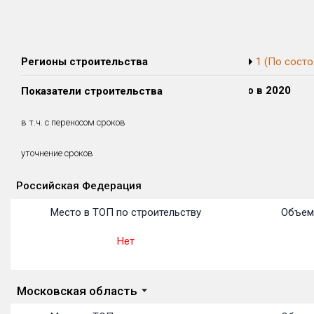
Регионы строительства
1 (По состо
Сдано в 2018
Сдано в 2019
Сдано в 2020
Показатели строительства
0 м²
31 131 м²
0 м²
0 м²
31 131 м²
0 м²
в т.ч. с переносом сроков
(0%)
(100%)
(0%)
46.9 месяцев
уточнение сроков
Российская Федерация
Объекты
Объекты
Объекты
Объекты
Объекты
Объекты
Объекты
Объекты
Объекты
Объекты
Объекты
Место в ТОП по строительству
Объем
Нет
Московская область