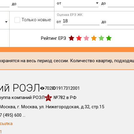
от
до
до
Оценка ЕРЗ ЖК
Только новые
от
до
Рейтинг ЕРЗ
хранятся на весь период сессии. Количество квартир, подходя
ий РОЭЛ
702
ID
1917312001
руппа компаний РОЭЛ
№782 в РФ
0.5
.Москва, г. Москва, ул. Нижегородская, д.32, стр.15
7 (495) 600 ...
сылка
1