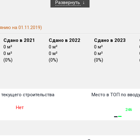
Развернуть
янию на 01.11.2019)
Сдано в 2021
Сдано в 2022
Сдано в 2023
0 м²
0 м²
0 м²
0 м²
0 м²
0 м²
(0%)
(0%)
(0%)
План
План
План
План
План
План
План
План
План
План
План
 текущего строительства
Место в ТОП по ввод
Нет
246