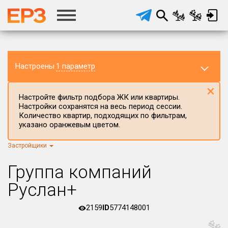
Настроены
1 параметр
×
Настройте фильтр подбора ЖК или квартиры.
Настройки сохранятся на весь период сессии.
Количество квартир, подходящих по фильтрам,
указано оранжевым цветом.
Застройщики
Регион ЖК
г.Москва
×
Группа компаний
Район в регионе
Руслан+
Все
2159
ID
5774148001
Населённый пункт