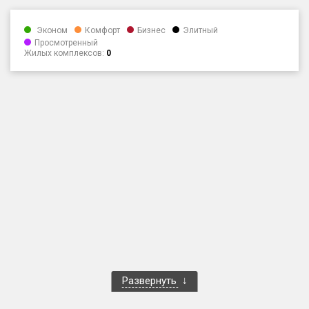
Только новые
Эконом
Комфорт
Бизнес
Элитный
Просмотренный
Оценка ЕРЗ ЖК
Жилых комплексов:
0
от
до
с продажами
Рейтинг ЕРЗ
Найдено:
Жилых комплексов
1 401 из 1 402
Многоквартирных домов
3 587 из 3 588
Блокированных домов
23 из 23
Домов с апартаментами
258 из 258
Развернуть
Поселков таунхаусов
7 из 7
Многоквартирных домов
2 из 2