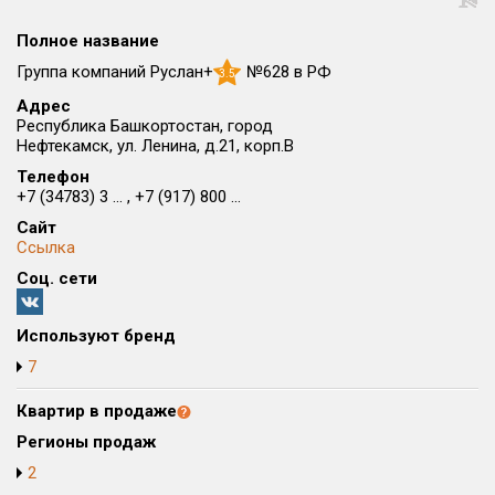
Округ
Полное название
Все
Группа компаний Руслан+
№628 в РФ
3.5
Район в городе
Адрес
Все
Республика Башкортостан, город
Нефтекамск, ул. Ленина, д.21, корп.В
Цена
Телефон
₽/м²
млн ₽
+7 (34783) 3 ... , +7 (917) 800 ...
от
до
Сайт
Общая площадь, м²
Ссылка
от
до
Соц. сети
Срок сдачи
от
до
Используют бренд
7
Вид объекта
Квартир в продаже
Кол-во комнат
Регионы продаж
2