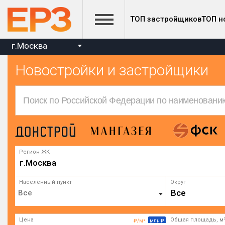
ТОП застройщиков
ТОП н
г.Москва
Новостройки и застройщики
Регион ЖК
г.Москва
Населённый пункт
Округ
Все
Цена
Общая площадь, м
₽/м²
млн ₽