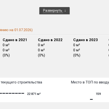
Развернуть
янию на 01.07.2026)
Сдано в 2021
Сдано в 2022
Сдано в 2023
0 м²
0 м²
0 м²
0 м²
0 м²
0 м²
(0%)
(0%)
(0%)
План
План
План
План
План
План
План
План
План
План
План
текущего строительства
Место в ТОП по ввод
22 871
м²
159