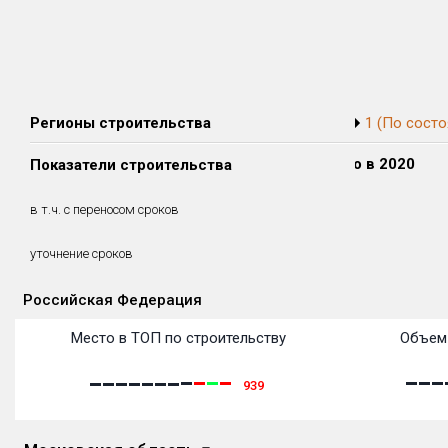
Регионы строительства
1 (По состо
Сдано в 2018
Сдано в 2019
Сдано в 2020
Показатели строительства
0 м²
0 м²
0 м²
0 м²
0 м²
0 м²
в т.ч. с переносом сроков
(0%)
(0%)
(0%)
уточнение сроков
Российская Федерация
Объекты
Объекты
Объекты
Объекты
Объекты
Объекты
Объекты
Объекты
Объекты
Объекты
Объекты
Место в ТОП по строительству
Объем 
939