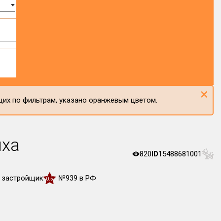
×
щих по фильтрам, указано оранжевым цветом.
иха
820
ID
15488681001
 застройщик
№939 в РФ
0.5