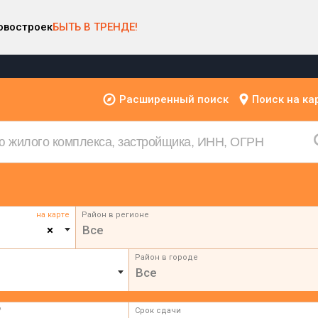
овостроек
БЫТЬ В ТРЕНДЕ!
Расширенный поиск
Поиск на ка
на карте
Район в регионе
×
Все
Район в городе
Все
²
Срок сдачи