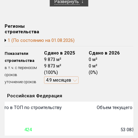
Развернуть
Блокированных домов
175 из 175
Квартир, апартаментов,
блоков в БД
56 039 из 56 039
Регионы
строительства
1 (По состоянию на 01.08.2026)
Сдано в 2024
Сдано в 2025
Сдано в 2026
Показатели
0 м²
9 873 м²
0 м²
строительства
0 м²
9 873 м²
0 м²
в т.ч. с переносом
(0%)
(100%)
(0%)
сроков
4.9 месяцев
уточнение сроков
Российская Федерация
Объекты
Объекты
Объекты
Объекты
Объекты
Объекты
Объекты
Объекты
Объекты
Объекты
Объекты
Объекты
План сдачи:
первон
План 
План 
План 
План 
План 
План 
План 
План 
План 
План 
План 
сто в ТОП по строительству
Объем текущего ст
424
53 083
м