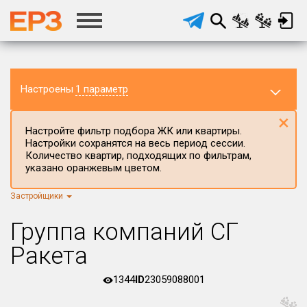
Настроены
1 параметр
×
Настройте фильтр подбора ЖК или квартиры.
Настройки сохранятся на весь период сессии.
Количество квартир, подходящих по фильтрам,
указано оранжевым цветом.
Застройщики
Регион ЖК
г.Москва
×
Группа компаний СГ
Район в регионе
Ракета
Все
1344
ID
23059088001
Населённый пункт