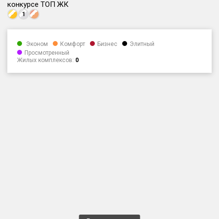
конкурсе ТОП ЖК
Только новые
1
Оценка ЕРЗ ЖК
Эконом
Комфорт
Бизнес
Элитный
от
до
Просмотренный
Жилых комплексов:
0
с продажами
Рейтинг ЕРЗ
Найдено:
Жилых комплексов
1 401 из 1 402
Многоквартирных домов
3 587 из 3 588
Блокированных домов
23 из 23
Домов с апартаментами
258 из 258
Поселков таунхаусов
7 из 7
Многоквартирных домов
2 из 2