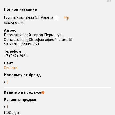
Округ
Полное название
Все
Группа компаний СГ Ракета
н/р
NaN
Район в городе
№424 в РФ
Все
Адрес
Пермский край, город Пермь, ул.
Солдатова, д.36, офис офис 1 этаж, 59-
Цена
₽/м²
млн ₽
59-21/053/2009-750
от
до
Телефон
+7 (342) 292 ...
Общая площадь, м²
от
до
Сайт
Ссылка
Срок сдачи
Используют бренд
от
до
3
Вид объекта
Квартир в продаже
Регионы продаж
Кол-во комнат
1
Побед в