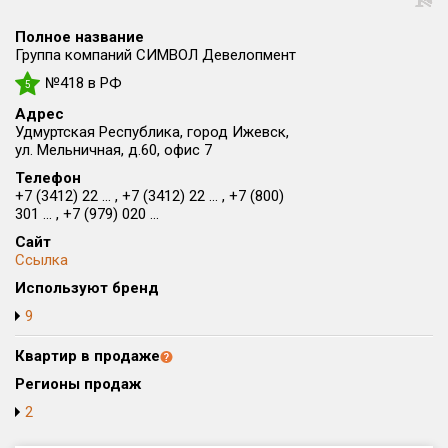
Округ
Полное название
Все
Группа компаний СИМВОЛ Девелопмент
№418 в РФ
Район в городе
5
Все
Адрес
Удмуртская Республика, город Ижевск,
ул. Мельничная, д.60, офис 7
Цена
₽/м²
млн ₽
Телефон
от
до
+7 (3412) 22 ... , +7 (3412) 22 ... , +7 (800)
301 ... , +7 (979) 020 ...
Общая площадь, м²
от
до
Сайт
Ссылка
Срок сдачи
Используют бренд
от
до
9
Вид объекта
Квартир в продаже
Регионы продаж
Кол-во комнат
2