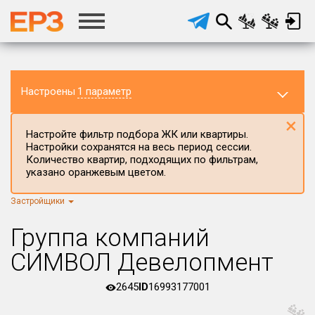
Настроены
1 параметр
×
Настройте фильтр подбора ЖК или квартиры.
Настройки сохранятся на весь период сессии.
Количество квартир, подходящих по фильтрам,
указано оранжевым цветом.
Застройщики
Регион ЖК
г.Москва
×
Группа компаний
Район в регионе
СИМВОЛ Девелопмент
Все
2645
ID
16993177001
Населённый пункт