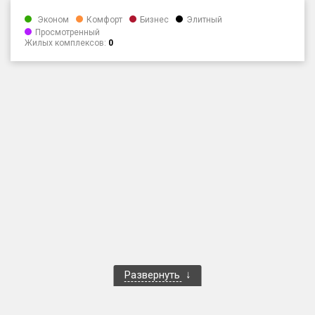
Только новые
Эконом
Комфорт
Бизнес
Элитный
Просмотренный
Жилых комплексов:
0
Оценка ЕРЗ ЖК
от
до
с продажами
Рейтинг ЕРЗ
Найдено:
Жилых комплексов
1 401 из 1 402
Многоквартирных домов
3 587 из 3 588
Блокированных домов
23 из 23
Домов с апартаментами
258 из 258
Развернуть
Поселков таунхаусов
7 из 7
Многоквартирных домов
2 из 2