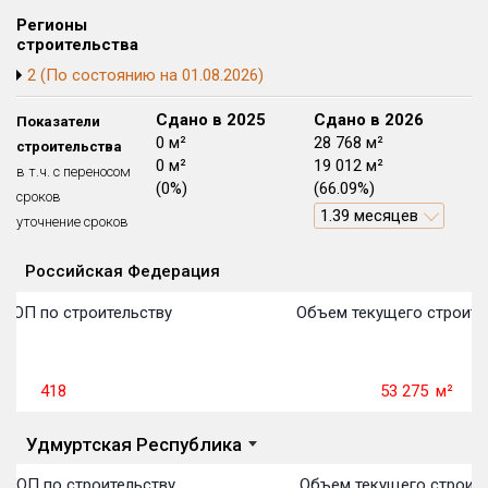
Блокированных домов
175 из 175
Регионы
строительства
Квартир, апартаментов,
2 (По состоянию на 01.08.2026)
блоков в БД
56 039 из 56 039
Сдано в 2024
Сдано в 2025
Сдано в 2026
Показатели
8 467 м²
0 м²
28 768 м²
строительства
0 м²
0 м²
19 012 м²
в т.ч. с переносом
(0%)
(0%)
(66.09%)
сроков
1.39 месяцев
уточнение сроков
Российская Федерация
Объекты
Объекты
Объекты
Объекты
Объекты
Объекты
Объекты
Объекты
Объекты
Объекты
Объекты
Объекты
План сдачи:
первон
План 
План 
План 
План 
План 
План 
План 
План 
План 
План 
План 
 ТОП по строительству
Объем текущего строите
418
53 275
м²
Удмуртская Республика
 ТОП по строительству
Объем текущего строите