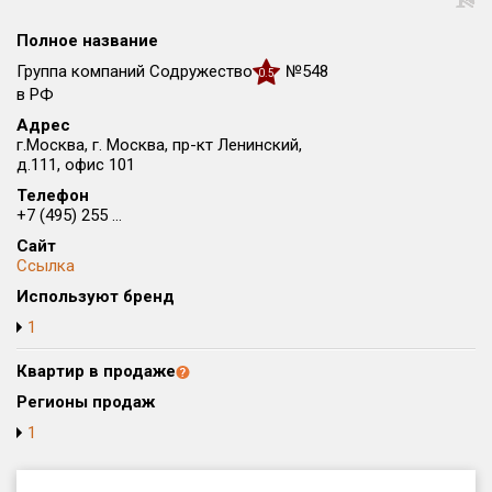
Округ
Полное название
Все
Группа компаний Содружество
№548
0.5
Район в городе
в РФ
Все
Адрес
г.Москва, г. Москва, пр-кт Ленинский,
д.111, офис 101
Цена
₽/м²
млн ₽
Телефон
от
до
+7 (495) 255 ...
Общая площадь, м²
Сайт
от
до
Ссылка
Используют бренд
Срок сдачи
1
от
до
Квартир в продаже
Вид объекта
Регионы продаж
1
Кол-во комнат