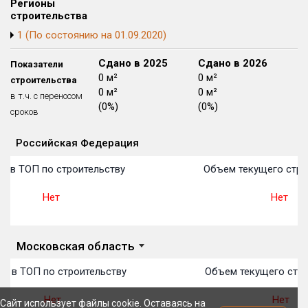
Регионы
Блокированных домов
175 из 175
строительства
1 (По состоянию на 01.09.2020)
Квартир, апартаментов,
блоков в БД
56 039 из 56 039
Сдано в 2024
Сдано в 2025
Сдано в 2026
Показатели
0 м²
0 м²
0 м²
строительства
0 м²
0 м²
0 м²
в т.ч. с переносом
(0%)
(0%)
(0%)
сроков
Российская Федерация
Объекты
Объекты
Объекты
Объекты
Объекты
Объекты
Объекты
Объекты
Объекты
Объекты
Объекты
План 
План 
План 
План 
План 
План 
План 
План 
План 
План 
План 
о в ТОП по строительству
Объем текущего стро
Нет
Нет
Московская область
о в ТОП по строительству
Объем текущего стро
Нет
Нет
Сайт использует файлы cookie. Оставаясь на