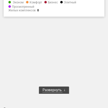
Эконом
Комфорт
Бизнес
Элитный
Только новые
Просмотренный
Жилых комплексов:
0
Оценка ЕРЗ ЖК
от
до
с продажами
Рейтинг ЕРЗ
Найдено:
Жилых комплексов
1 400 из 1 401
Многоквартирных домов
3 586 из 3 585
Блокированных домов
23 из 23
Развернуть
Домов с апартаментами
258 из 258
Поселков таунхаусов
7 из 7
Многоквартирных домов
2 из 2