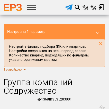
Настроены
1 параметр
×
Настройте фильтр подбора ЖК или квартиры.
Настройки сохранятся на весь период сессии.
Количество квартир, подходящих по фильтрам,
указано оранжевым цветом.
Застройщики
Регион ЖК
г.Москва
×
Группа компаний
Район в регионе
Содружество
Все
1368
ID
3535203001
Населённый пункт