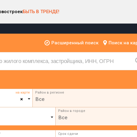
овостроек
БЫТЬ В ТРЕНДЕ!
Расширенный поиск
Поиск на ка
на карте
Район в регионе
×
Все
Район в городе
Все
²
Срок сдачи