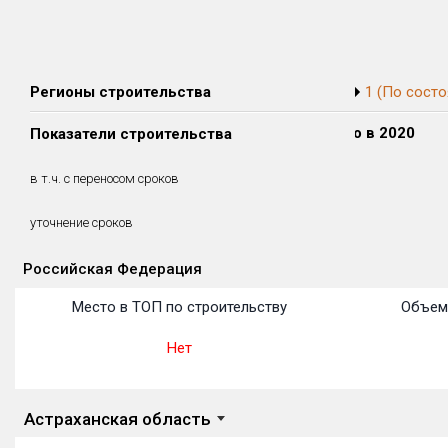
Регионы строительства
1 (По состо
Сдано в 2018
Сдано в 2019
Сдано в 2020
Показатели строительства
0 м²
0 м²
0 м²
0 м²
0 м²
0 м²
в т.ч. с переносом сроков
(0%)
(0%)
(0%)
уточнение сроков
Российская Федерация
Объекты
Объекты
Объекты
Объекты
Объекты
Объекты
Объекты
Объекты
Объекты
Объекты
Объекты
Место в ТОП по строительству
Объем
Нет
Астраханская область