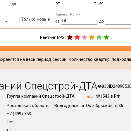
от
до
до
Оценка ЕРЗ ЖК
Только новые
от
до
Рейтинг ЕРЗ
хранятся на весь период сессии. Количество квартир, подходя
аний Спецстрой-ДТА
833
ID
2489053
Группа компаний Спецстрой-ДТА
№1543 в РФ
н/р
NaN
Ростовская область, г. Волгодонск, ш. Октябрьское, д.36
+7 (499) 753 ...
Нет
1