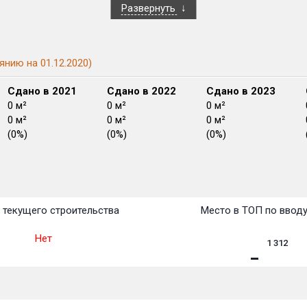
Развернуть
янию на 01.12.2020)
Сдано в 2021
Сдано в 2022
Сдано в 2023
0 м²
0 м²
0 м²
0 м²
0 м²
0 м²
(0%)
(0%)
(0%)
План
План
План
План
План
План
План
План
План
План
План
 текущего строительства
Место в ТОП по ввод
Нет
1 312