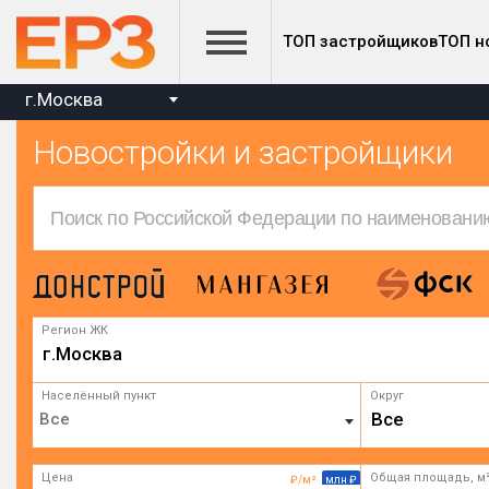
ТОП застройщиков
ТОП н
г.Москва
Новостройки и застройщики
Регион ЖК
г.Москва
Населённый пункт
Округ
Все
Цена
Общая площадь, м
₽/м²
млн ₽