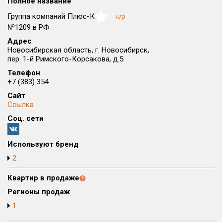
Полное название
Округ
Группа компаний Плюс-К
н/р
NaN
Все
№1209 в РФ
Адрес
Район в городе
Новосибирская область, г. Новосибирск,
Все
пер. 1-й Римского-Корсакова, д.5
Телефон
Цена
₽/м²
млн ₽
+7 (383) 354 ...
от
до
Сайт
Ссылка
Общая площадь, м²
Соц. сети
от
до
Срок сдачи
Используют бренд
от
до
2
Вид объекта
Квартир в продаже
Регионы продаж
Кол-во комнат
1