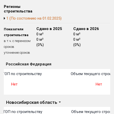
Блокированных домов
175 из 175
Регионы
строительства
Квартир, апартаментов,
блоков в БД
56 039 из 56 039
1 (По состоянию на 01.02.2025)
Сдано в 2024
Сдано в 2025
Сдано в 2026
Показатели
0 м²
0 м²
0 м²
строительства
0 м²
0 м²
0 м²
в т.ч. с переносом
(0%)
(0%)
(0%)
сроков
уточнение сроков
Российская Федерация
Объекты
Объекты
Объекты
Объекты
Объекты
Объекты
Объекты
Объекты
Объекты
Объекты
Объекты
План 
План 
План 
План 
План 
План 
План 
План 
План 
План 
План 
 ТОП по строительству
Объем текущего строит
Нет
Нет
Новосибирская область
в ТОП по строительству
Объем текущего строит