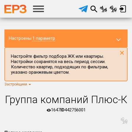
Настроены
1 параметр
×
Настройте фильтр подбора ЖК или квартиры.
Настройки сохранятся на весь период сессии.
Количество квартир, подходящих по фильтрам,
указано оранжевым цветом.
Застройщики
Регион ЖК
г.Москва
×
Группа компаний Плюс-К
Район в регионе
Все
1647
ID
442756001
Населённый пункт