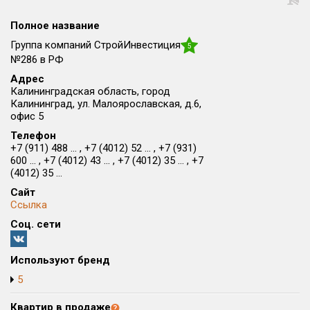
Округ
Полное название
Все
Группа компаний СтройИнвестиция
5
Район в городе
№286 в РФ
Все
Адрес
Калининградская область, город
Калининград, ул. Малоярославская, д.6,
Цена
₽/м²
млн ₽
офис 5
от
до
Телефон
+7 (911) 488 ... , +7 (4012) 52 ... , +7 (931)
Общая площадь, м²
600 ... , +7 (4012) 43 ... , +7 (4012) 35 ... , +7
от
до
(4012) 35 ...
Сайт
Срок сдачи
Ссылка
от
до
Соц. сети
Вид объекта
Используют бренд
Кол-во комнат
5
Квартир в продаже