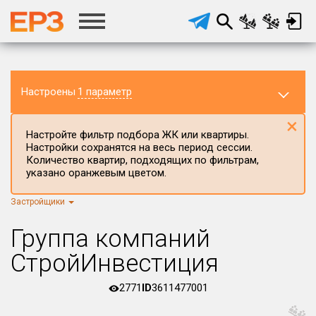
Настроены
1 параметр
×
Настройте фильтр подбора ЖК или квартиры.
Настройки сохранятся на весь период сессии.
Количество квартир, подходящих по фильтрам,
указано оранжевым цветом.
Застройщики
Регион ЖК
г.Москва
×
Группа компаний
Район в регионе
СтройИнвестиция
Все
2771
ID
3611477001
Населённый пункт