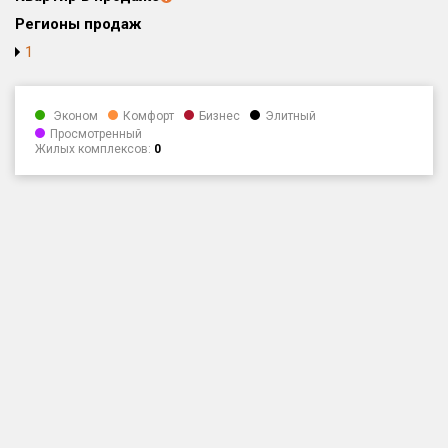
Регионы продаж
Только новые
1
Оценка ЕРЗ ЖК
от
до
Эконом
Комфорт
Бизнес
Элитный
Просмотренный
с продажами
Жилых комплексов:
0
Рейтинг ЕРЗ
Найдено:
Жилых комплексов
1 400 из 1 401
Многоквартирных домов
3 586 из 3 585
Блокированных домов
23 из 23
Домов с апартаментами
258 из 258
Поселков таунхаусов
7 из 7
Многоквартирных домов
2 из 2