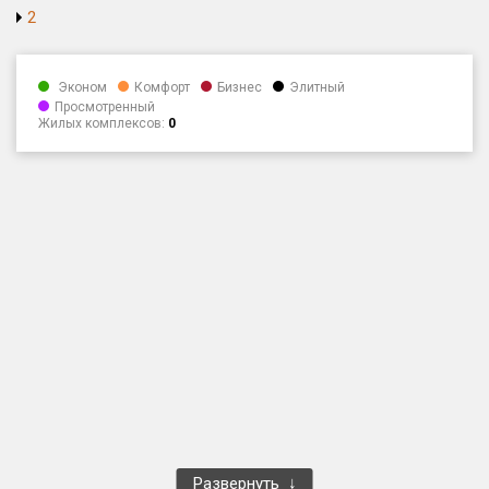
2
Только новые
Оценка ЕРЗ ЖК
Эконом
Комфорт
Бизнес
Элитный
от
до
Просмотренный
Жилых комплексов:
0
с продажами
Рейтинг ЕРЗ
Найдено:
Жилых комплексов
1 401 из 1 402
Многоквартирных домов
3 587 из 3 588
Блокированных домов
23 из 23
Домов с апартаментами
258 из 258
Поселков таунхаусов
7 из 7
Многоквартирных домов
2 из 2
Развернуть