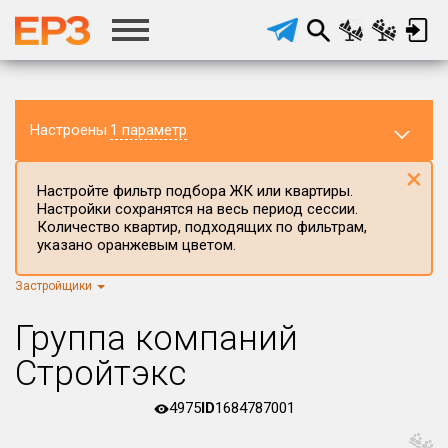
Настроены
1 параметр
×
Настройте фильтр подбора ЖК или квартиры.
Настройки сохранятся на весь период сессии.
Количество квартир, подходящих по фильтрам,
указано оранжевым цветом.
Застройщики
Регион ЖК
г.Москва
×
Группа компаний
Район в регионе
Стройтэкс
Все
4975
ID
1684787001
Населённый пункт