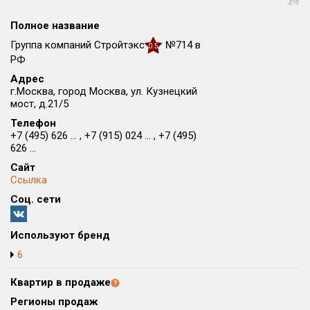
Округ
Полное название
Все
Группа компаний Стройтэкс
№714 в
0.5
Район в городе
РФ
Все
Адрес
г.Москва, город Москва, ул. Кузнецкий
мост, д.21/5
Цена
₽/м²
млн ₽
Телефон
от
до
+7 (495) 626 ... , +7 (915) 024 ... , +7 (495)
626 ...
Общая площадь, м²
от
до
Сайт
Ссылка
Срок сдачи
Соц. сети
от
до
Вид объекта
Используют бренд
6
Кол-во комнат
Квартир в продаже
Регионы продаж