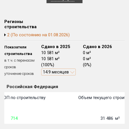
Блокированных домов
175 из 175
Квартир, апартаментов,
блоков в БД
56 039 из 56 039
Регионы
строительства
2 (По состоянию на 01.08.2026)
Сдано в 2024
Сдано в 2025
Сдано в 2026
Показатели
0 м²
10 581 м²
0 м²
строительства
0 м²
10 581 м²
0 м²
в т.ч. с переносом
(0%)
(100%)
(0%)
сроков
14.9 месяцев
уточнение сроков
Российская Федерация
Объекты
Объекты
Объекты
Объекты
Объекты
Объекты
Объекты
Объекты
Объекты
Объекты
Объекты
Объекты
План сдачи:
первон
План 
План 
План 
План 
План 
План 
План 
План 
План 
План 
План 
 ТОП по строительству
Объем текущего строите
714
31 486
м²