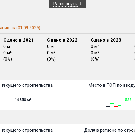
Развернуть
янию на 01.09.2025)
Сдано в 2021
Сдано в 2022
Сдано в 2023
0 м²
0 м²
0 м²
0 м²
0 м²
0 м²
(0%)
(0%)
(0%)
План
План
План
План
План
План
План
План
План
План
План
 текущего строительства
Место в ТОП по ввод
14 350
м²
522
 текущего строительства
Доля в регионе по стро