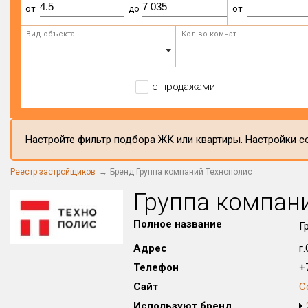
от
до
от
Вид объекта
Кол-во комнат
с продажами
Настройте фильтр подбора ЖК или квартиры. Настройки со
Реестр застройщиков
Бренд Группа компаний Технополис
Группа компан
Полное название
Г
Адрес
г
Телефон
+7
Сайт
С
Используют бренд