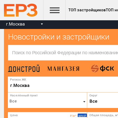
ТОП застройщиков
ТОП н
г.Москва
Новостройки и застройщики
Регион ЖК
г.Москва
Населённый пункт
Округ
Все
Цена
Общая площадь, м
₽/м²
млн ₽