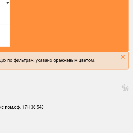
×
щих по фильтрам, указано оранжевым цветом.
фис пом.оф. 17Н 36.543