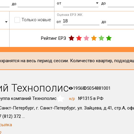
от
до
до
Оценка ЕРЗ ЖК
Только новые
от
до
Рейтинг ЕРЗ
хранятся на весь период сессии. Количество квартир, подходя
ий Технополис
1956
ID
5054881001
руппа компаний Технополис
№1315 в РФ
н/р
NaN
.Санкт-Петербург, г. Санкт-Петербург, ул. Зайцева, д.41, стр.А, о
 (812) 372 ...
сылка
2