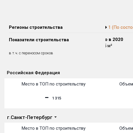
Регионы строительства
1 (По состо
Сдано в 2018
Сдано в 2019
Сдано в 2020
Показатели строительства
12 683 м²
21 632 м²
13 335 м²
0 м²
0 м²
0 м²
в т.ч. с переносом сроков
(0%)
(0%)
(0%)
Российская Федерация
Объекты
Объекты
Объекты
Объекты
Объекты
Объекты
Объекты
Объекты
Объекты
Объекты
Объекты
Место в ТОП по строительству
Объем
1 315
г.Санкт-Петербург
Место в ТОП по строительству
Объем