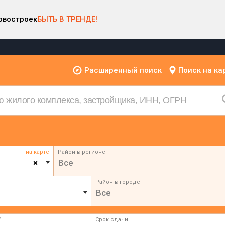
овостроек
БЫТЬ В ТРЕНДЕ!
Расширенный поиск
Поиск на ка
на карте
Район в регионе
×
Все
Район в городе
Все
²
Срок сдачи