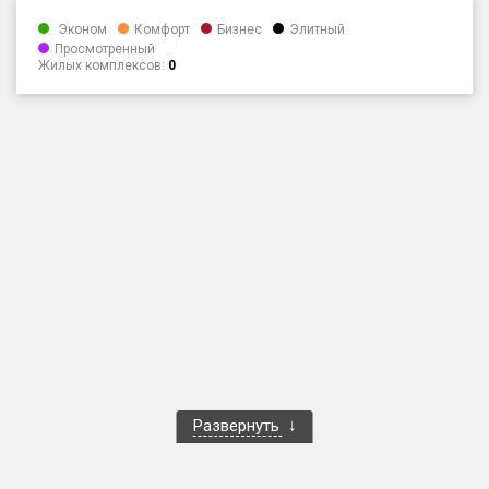
Только новые
Эконом
Комфорт
Бизнес
Элитный
Просмотренный
Жилых комплексов:
0
Оценка ЕРЗ ЖК
от
до
с продажами
Рейтинг ЕРЗ
Найдено:
Жилых комплексов
1 400 из 1 401
Многоквартирных домов
3 586 из 3 585
Блокированных домов
23 из 23
Домов с апартаментами
258 из 258
Развернуть
Поселков таунхаусов
7 из 7
Многоквартирных домов
2 из 2