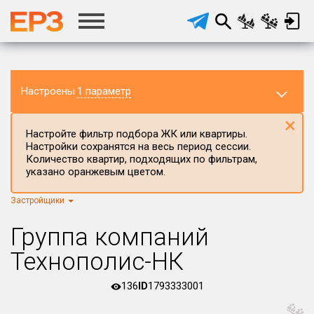
Настроены
1 параметр
×
Настройте фильтр подбора ЖК или квартиры.
Настройки сохранятся на весь период сессии.
Количество квартир, подходящих по фильтрам,
указано оранжевым цветом.
Застройщики
Регион ЖК
г.Москва
×
Группа компаний
Район в регионе
Технополис-НК
Все
136
ID
1793333001
Населённый пункт