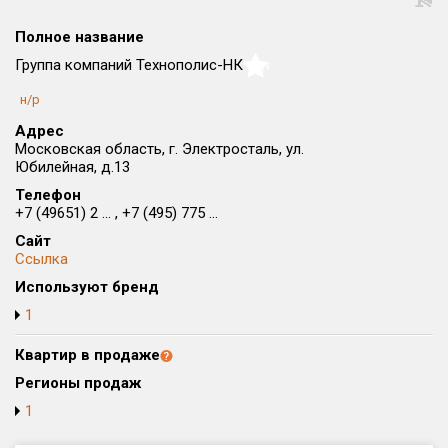
Округ
Полное название
Все
Группа компаний Технополис-НК
NaN
Район в городе
н/р
Все
Адрес
Московская область, г. Электросталь, ул.
Цена
₽/м²
млн ₽
Юбилейная, д.13
от
до
Телефон
+7 (49651) 2 ... , +7 (495) 775 ...
Общая площадь, м²
Сайт
от
до
Ссылка
Срок сдачи
Используют бренд
от
до
1
Вид объекта
Квартир в продаже
Регионы продаж
Кол-во комнат
1