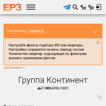
Настроены
1 параметр
×
Настройте фильтр подбора ЖК или квартиры.
Настройки сохранятся на весь период сессии.
Количество квартир, подходящих по фильтрам,
указано оранжевым цветом.
Застройщики
Регион ЖК
г.Москва
×
Группа Континент
Район в регионе
Все
274
ID
6699613001
Населённый пункт