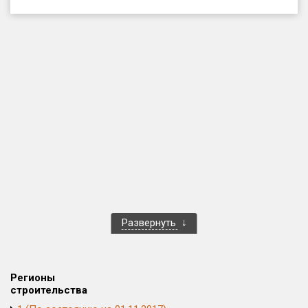
Только новые
Оценка ЕРЗ ЖК
от
до
с продажами
Рейтинг ЕРЗ
Найдено:
Жилых комплексов
1 400 из 1 401
Развернуть
Многоквартирных домов
3 586 из 3 585
Блокированных домов
23 из 23
Домов с апартаментами
258 из 258
Регионы
Поселков таунхаусов
7 из 7
строительства
Многоквартирных домов
2 из 2