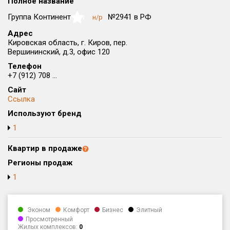
Полное название
Округ
Группа Континент
№2941 в РФ
н/р
NaN
Все
Адрес
Кировская область, г. Киров, пер.
Район в городе
Вершининский, д.3, офис 120
Все
Телефон
+7 (912) 708 ...
Цена
₽/м²
млн ₽
Сайт
от
до
Ссылка
Общая площадь, м²
Используют бренд
от
до
1
Срок сдачи
Квартир в продаже
от
до
Регионы продаж
Вид объекта
1
Кол-во комнат
Эконом
Комфорт
Бизнес
Элитный
Просмотренный
Жилых комплексов:
0