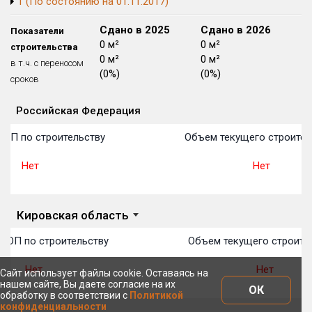
1 (По состоянию на 01.11.2017)
Блокированных домов
175 из 175
Сдано в 2024
Сдано в 2025
Сдано в 2026
Показатели
Квартир, апартаментов,
0 м²
0 м²
0 м²
строительства
блоков в БД
56 039 из 56 039
0 м²
0 м²
0 м²
в т.ч. с переносом
(0%)
(0%)
(0%)
сроков
Российская Федерация
Объекты
Объекты
Объекты
Объекты
Объекты
Объекты
Объекты
Объекты
Объекты
Объекты
Объекты
План 
План 
План 
План 
План 
План 
План 
План 
План 
План 
План 
ТОП по строительству
Объем текущего строител
Нет
Нет
Кировская область
ТОП по строительству
Объем текущего строите
Нет
Нет
Сайт использует файлы cookie. Оставаясь на
нашем сайте, Вы даете согласие на их
ОК
обработку в соответствии с
Политикой
конфиденциальности