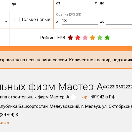
от
до
до
Оценка ЕРЗ ЖК
Только новые
от
до
Рейтинг ЕРЗ
хранятся на весь период сессии. Количество квартир, подходя
льных фирм Мастер-А
223
ID
60222
уппа строительных фирм Мастер-А
№1942 в РФ
н/р
NaN
спублика Башкортостан, Мелеузовский, г. Мелеуз, ул. Октябрьска
(34764) 3 ...
ылка