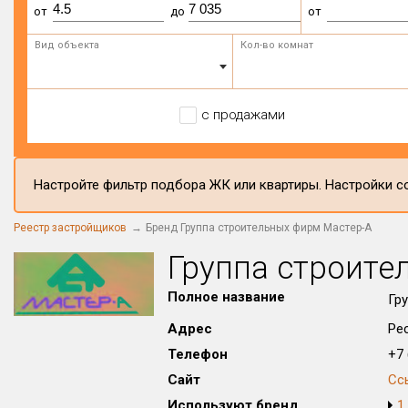
от
до
от
Вид объекта
Кол-во комнат
с продажами
Настройте фильтр подбора ЖК или квартиры. Настройки со
Реестр застройщиков
Бренд Группа строительных фирм Мастер-А
Группа строите
Полное название
Гр
Адрес
Ре
Телефон
+7 
Сайт
Сс
Используют бренд
1