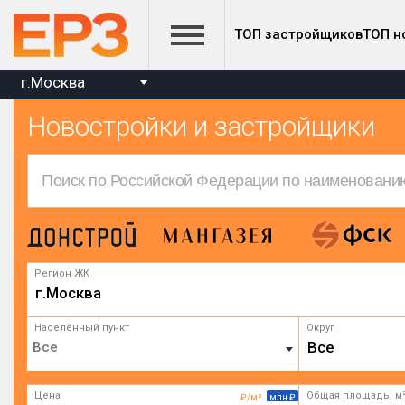
ТОП застройщиков
ТОП н
г.Москва
Новостройки и застройщики
Регион ЖК
г.Москва
Населённый пункт
Округ
Все
Цена
Общая площадь, м
₽/м²
млн ₽