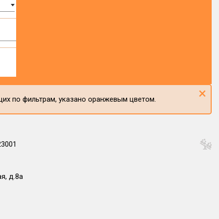
×
щих по фильтрам, указано оранжевым цветом.
23001
я, д.8а