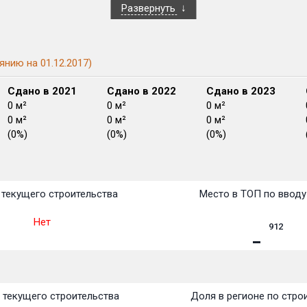
Развернуть
янию на 01.12.2017)
Сдано в 2021
Сдано в 2022
Сдано в 2023
0 м²
0 м²
0 м²
0 м²
0 м²
0 м²
(0%)
(0%)
(0%)
План
План
План
План
План
План
План
План
План
План
План
текущего строительства
Место в ТОП по вводу
Нет
912
 текущего строительства
Доля в регионе по стро