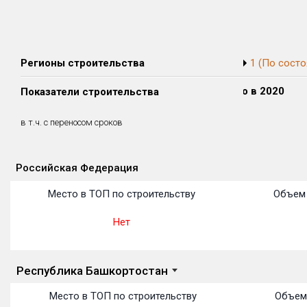
Регионы строительства
1 (По состо
Сдано в 2018
Сдано в 2019
Сдано в 2020
Показатели строительства
0 м²
0 м²
0 м²
0 м²
0 м²
0 м²
в т.ч. с переносом сроков
(0%)
(0%)
(0%)
Российская Федерация
Объекты
Объекты
Объекты
Объекты
Объекты
Объекты
Объекты
Объекты
Объекты
Объекты
Объекты
Место в ТОП по строительству
Объем 
Нет
Республика Башкортостан
Место в ТОП по строительству
Объем