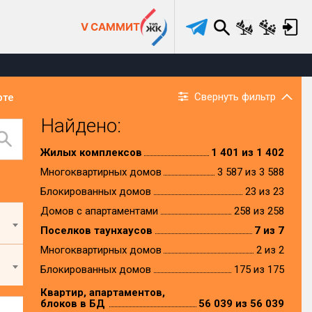
V САММИТ
Свернуть фильтр
рте
Найдено:
Жилых комплексов
1 401 из 1 402
Многоквартирных домов
3 587 из 3 588
Блокированных домов
23 из 23
Домов с апартаментами
258 из 258
Поселков таунхаусов
7 из 7
Многоквартирных домов
2 из 2
Блокированных домов
175 из 175
Квартир, апартаментов,
блоков в БД
56 039 из 56 039