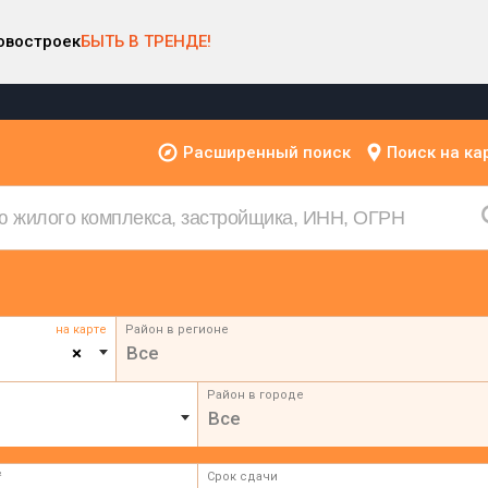
овостроек
БЫТЬ В ТРЕНДЕ!
Расширенный поиск
Поиск на ка
на карте
Район в регионе
×
Все
Район в городе
Все
²
Срок сдачи