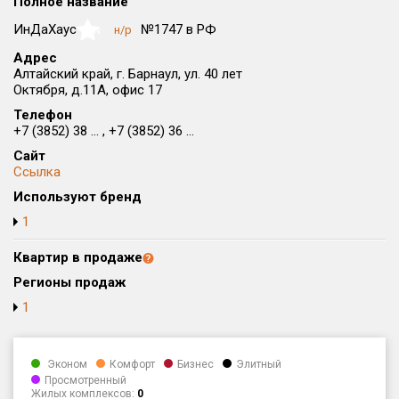
Полное название
Округ
ИнДаХаус
№1747 в РФ
н/р
NaN
Все
Адрес
Алтайский край, г. Барнаул, ул. 40 лет
Район в городе
Октября, д.11А, офис 17
Все
Телефон
+7 (3852) 38 ... , +7 (3852) 36 ...
Цена
₽/м²
млн ₽
Сайт
от
до
Ссылка
Общая площадь, м²
Используют бренд
от
до
1
Срок сдачи
Квартир в продаже
от
до
Регионы продаж
Вид объекта
1
Кол-во комнат
Эконом
Комфорт
Бизнес
Элитный
Просмотренный
Жилых комплексов:
0