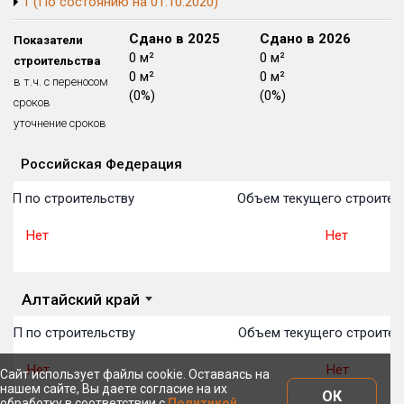
1 (По состоянию на 01.10.2020)
Блокированных домов
175 из 175
Сдано в 2024
Сдано в 2025
Сдано в 2026
Показатели
Квартир, апартаментов,
0 м²
0 м²
0 м²
строительства
блоков в БД
56 039 из 56 039
0 м²
0 м²
0 м²
в т.ч. с переносом
(0%)
(0%)
(0%)
сроков
уточнение сроков
Российская Федерация
Объекты
Объекты
Объекты
Объекты
Объекты
Объекты
Объекты
Объекты
Объекты
Объекты
Объекты
План 
План 
План 
План 
План 
План 
План 
План 
План 
План 
План 
ТОП по строительству
Объем текущего строител
Нет
Нет
Алтайский край
ТОП по строительству
Объем текущего строител
Нет
Нет
Сайт использует файлы cookie. Оставаясь на
нашем сайте, Вы даете согласие на их
ОК
обработку в соответствии с
Политикой