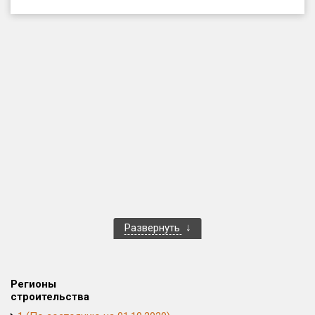
Только новые
Оценка ЕРЗ ЖК
от
до
с продажами
Рейтинг ЕРЗ
Найдено:
Жилых комплексов
1 400 из 1 401
Развернуть
Многоквартирных домов
3 586 из 3 585
Блокированных домов
23 из 23
Домов с апартаментами
258 из 258
Регионы
Поселков таунхаусов
7 из 7
строительства
Многоквартирных домов
2 из 2