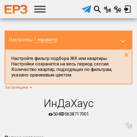
Настроены
1 параметр
×
Настройте фильтр подбора ЖК или квартиры.
Настройки сохранятся на весь период сессии.
Количество квартир, подходящих по фильтрам,
указано оранжевым цветом.
Застройщики
Регион ЖК
г.Москва
×
ИнДаХаус
Район в регионе
Все
504
ID
5638717001
Населённый пункт