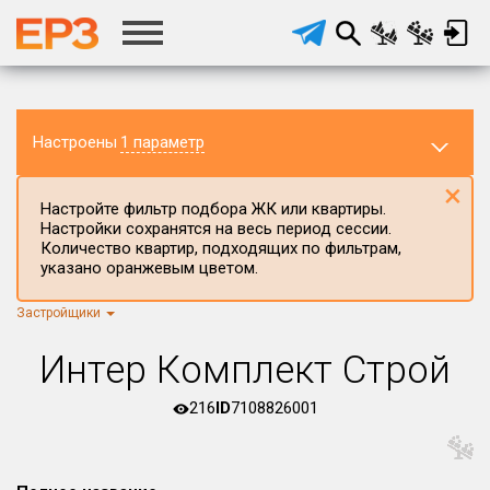
Настроены
1 параметр
×
Настройте фильтр подбора ЖК или квартиры.
Настройки сохранятся на весь период сессии.
Количество квартир, подходящих по фильтрам,
указано оранжевым цветом.
Застройщики
Регион ЖК
г.Москва
×
Интер Комплект Строй
Район в регионе
Все
216
ID
7108826001
Населённый пункт