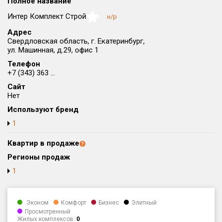
Полное название
Округ
Интер Комплект Строй
н/р
NaN
Все
Адрес
Свердловская область, г. Екатеринбург,
Район в городе
ул. Машинная, д.29, офис 1
Все
Телефон
+7 (343) 363 ...
Цена
₽/м²
млн ₽
Сайт
от
до
Нет
Общая площадь, м²
Используют бренд
от
до
1
Срок сдачи
Квартир в продаже
от
до
Регионы продаж
Вид объекта
1
Кол-во комнат
Эконом
Комфорт
Бизнес
Элитный
Просмотренный
Жилых комплексов:
0