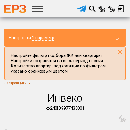
Настроены
1 параметр
×
Настройте фильтр подбора ЖК или квартиры.
Настройки сохранятся на весь период сессии.
Количество квартир, подходящих по фильтрам,
указано оранжевым цветом.
Застройщики
Регион ЖК
г.Москва
×
Инвеко
Район в регионе
Все
240
ID
9977435001
Населённый пункт