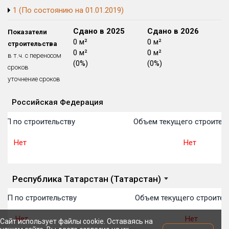
1 (По состоянию на 01.01.2019)
Блокированных домов
175 из 175
Квартир, апартаментов,
Сдано в 2024
Сдано в 2025
Сдано в 2026
Показатели
блоков в БД
56 039 из 56 039
0 м²
0 м²
0 м²
строительства
0 м²
0 м²
0 м²
в т.ч. с переносом
(0%)
(0%)
(0%)
сроков
уточнение сроков
Российская Федерация
Объекты
Объекты
Объекты
Объекты
Объекты
Объекты
Объекты
Объекты
Объекты
Объекты
Объекты
План 
План 
План 
План 
План 
План 
План 
План 
План 
План 
План 
ОП по строительству
Объем текущего строитель
Нет
Нет
Республика Татарстан (Татарстан)
ТОП по строительству
Объем текущего строител
Нет
Нет
Сайт использует файлы cookie. Оставаясь на