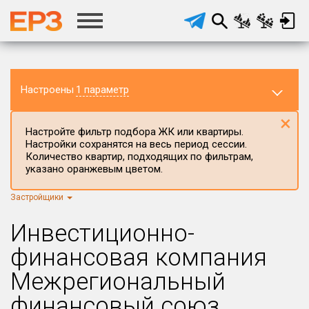
Настроены
1 параметр
×
Настройте фильтр подбора ЖК или квартиры.
Настройки сохранятся на весь период сессии.
Количество квартир, подходящих по фильтрам,
указано оранжевым цветом.
Застройщики
Регион ЖК
г.Москва
×
Инвестиционно-
Район в регионе
финансовая компания
Все
Межрегиональный
Населённый пункт
финансовый союз