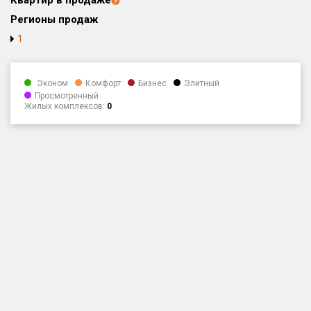
Квартир в продаже
Только новые
Регионы продаж
1
Оценка ЕРЗ ЖК
от
до
Эконом
Комфорт
Бизнес
Элитный
Просмотренный
с продажами
Жилых комплексов:
0
Рейтинг ЕРЗ
Найдено:
Жилых комплексов
1 400 из 1 401
Многоквартирных домов
3 586 из 3 585
Блокированных домов
23 из 23
Домов с апартаментами
258 из 258
Поселков таунхаусов
7 из 7
Многоквартирных домов
2 из 2