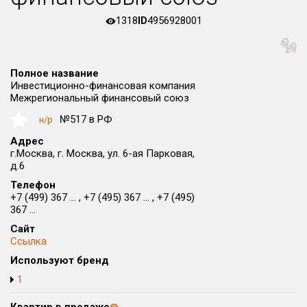
Округ
1318
ID
4956928001
Все
Район в городе
Все
Полное название
Инвестиционно-финансовая компания
Межрегиональный финансовый союз
Цена
₽/м²
млн ₽
№517 в РФ
н/р
NaN
от
до
Адрес
Общая площадь, м²
г.Москва, г. Москва, ул. 6-ая Парковая,
от
до
д.6
Телефон
Срок сдачи
+7 (499) 367 ... , +7 (495) 367 ... , +7 (495)
от
до
367 ...
Сайт
Вид объекта
Ссылка
Используют бренд
Кол-во комнат
1