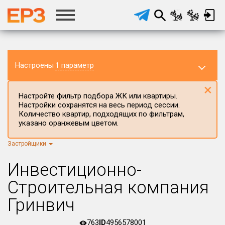
Настроены
1 параметр
×
Настройте фильтр подбора ЖК или квартиры.
Настройки сохранятся на весь период сессии.
Количество квартир, подходящих по фильтрам,
указано оранжевым цветом.
Застройщики
Регион ЖК
г.Москва
×
Инвестиционно-
Район в регионе
Строительная компания
Все
Гринвич
Населённый пункт
763
ID
4956578001