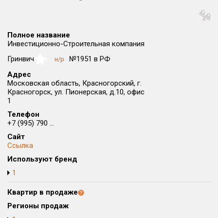
Округ
Все
Полное название
Район в городе
Инвестиционно-Строительная компания
Все
Гринвич
№1951 в РФ
н/р
NaN
Адрес
Цена
₽/м²
млн ₽
Московская область, Красногорский, г.
от
до
Красногорск, ул. Пионерская, д.10, офис
1
Общая площадь, м²
Телефон
от
до
+7 (995) 790 ...
Срок сдачи
Сайт
Ссылка
от
до
Используют бренд
Вид объекта
1
Квартир в продаже
Кол-во комнат
Регионы продаж