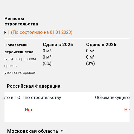
Блокированных домов
175 из 175
Квартир, апартаментов,
Регионы
блоков в БД
56 039 из 56 039
строительства
1 (По состоянию на 01.01.2023)
Сдано в 2024
Сдано в 2025
Сдано в 2026
Показатели
0 м²
0 м²
0 м²
строительства
0 м²
0 м²
0 м²
в т.ч. с переносом
(0%)
(0%)
(0%)
сроков
уточнение сроков
Российская Федерация
Объекты
Объекты
Объекты
Объекты
Объекты
Объекты
Объекты
Объекты
Объекты
Объекты
Объекты
План 
План 
План 
План 
План 
План 
План 
План 
План 
План 
План 
есто в ТОП по строительству
Объем текущего с
Нет
Нет
Московская область