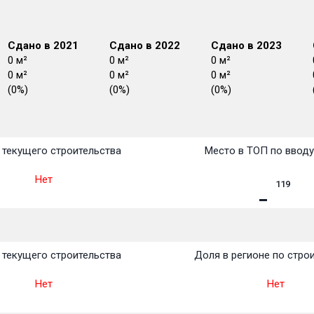
Сдано в 2021
Сдано в 2022
Сдано в 2023
0 м²
0 м²
0 м²
0 м²
0 м²
0 м²
(0%)
(0%)
(0%)
План
План
План
План
План
План
План
План
План
План
План
текущего строительства
Место в ТОП по ввод
Нет
119
текущего строительства
Доля в регионе по стро
Нет
Нет