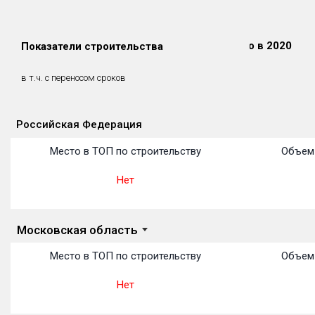
Сдано в 2018
Сдано в 2019
Сдано в 2020
Показатели строительства
0 м²
0 м²
0 м²
0 м²
0 м²
0 м²
в т.ч. с переносом сроков
(0%)
(0%)
(0%)
Российская Федерация
Объекты
Объекты
Объекты
Объекты
Объекты
Объекты
Объекты
Объекты
Объекты
Объекты
Объекты
Место в ТОП по строительству
Объем 
Нет
Московская область
Место в ТОП по строительству
Объем 
Нет