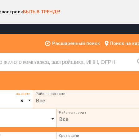
овостроек
БЫТЬ В ТРЕНДЕ!
Расширенный поиск
Поиск на ка
на карте
Район в регионе
×
Все
Район в городе
Все
²
Срок сдачи