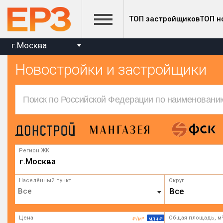
ТОП застройщиков
ТОП н
г.Москва
Новостройки и застройщики
Регион ЖК
г.Москва
Населённый пункт
Округ
Все
Цена
Общая площадь, м
₽/м²
млн ₽