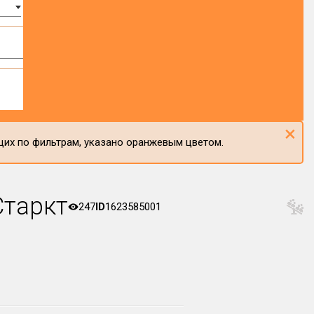
×
щих по фильтрам, указано оранжевым цветом.
Старкт
247
ID
1623585001