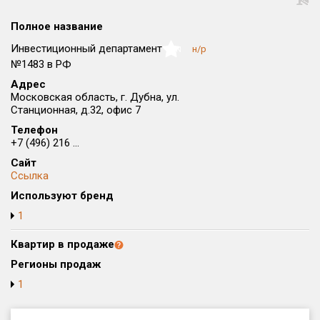
Округ
Полное название
Все
Инвестиционный департамент
н/р
NaN
Район в городе
№1483 в РФ
Все
Адрес
Московская область, г. Дубна, ул.
Станционная, д.32, офис 7
Цена
₽/м²
млн ₽
от
до
Телефон
+7 (496) 216 ...
Общая площадь, м²
Сайт
от
до
Ссылка
Используют бренд
Срок сдачи
от
до
1
Вид объекта
Квартир в продаже
Регионы продаж
1
Кол-во комнат