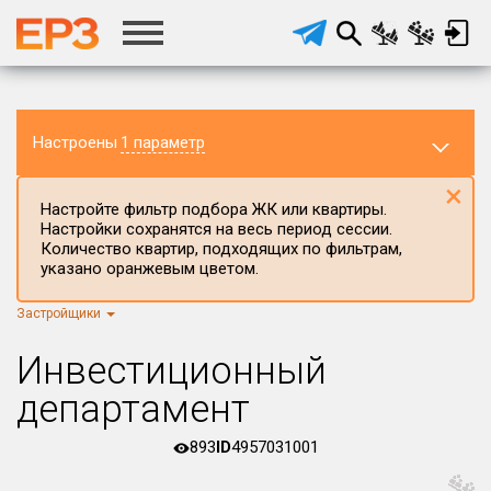
Настроены
1 параметр
×
Настройте фильтр подбора ЖК или квартиры.
Настройки сохранятся на весь период сессии.
Количество квартир, подходящих по фильтрам,
указано оранжевым цветом.
Застройщики
Регион ЖК
г.Москва
×
Инвестиционный
Район в регионе
департамент
Все
893
ID
4957031001
Населённый пункт