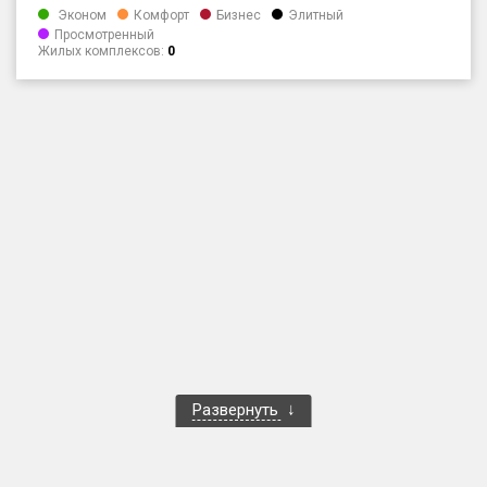
Эконом
Комфорт
Бизнес
Элитный
Только новые
Просмотренный
Жилых комплексов:
0
Оценка ЕРЗ ЖК
от
до
с продажами
Рейтинг ЕРЗ
Найдено:
Жилых комплексов
1 400 из 1 401
Многоквартирных домов
3 586 из 3 585
Блокированных домов
23 из 23
Развернуть
Домов с апартаментами
258 из 258
Поселков таунхаусов
7 из 7
Многоквартирных домов
2 из 2