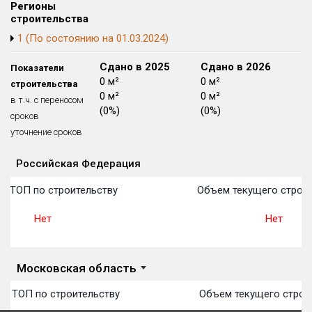
Регионы
Блокированных домов
175 из 175
строительства
Квартир, апартаментов,
1 (По состоянию на 01.03.2024)
блоков в БД
56 039 из 56 039
Сдано в 2024
Сдано в 2025
Сдано в 2026
Показатели
0 м²
0 м²
0 м²
строительства
0 м²
0 м²
0 м²
в т.ч. с переносом
(0%)
(0%)
(0%)
сроков
уточнение сроков
Российская Федерация
Объекты
Объекты
Объекты
Объекты
Объекты
Объекты
Объекты
Объекты
Объекты
Объекты
Объекты
План 
План 
План 
План 
План 
План 
План 
План 
План 
План 
План 
в ТОП по строительству
Объем текущего строит
Нет
Нет
Московская область
 в ТОП по строительству
Объем текущего строи