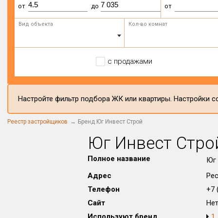
от
до
от
Вид объекта
Кол-во комнат
с продажами
Настройте фильтр подбора ЖК или квартиры. Настройки со
Реестр застройщиков
Бренд Юг Инвест Строй
Юг Инвест Стро
Полное название
Юг 
Адрес
Рес
Телефон
+7 (
Сайт
Не
Используют бренд
1