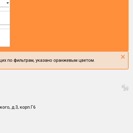
×
щих по фильтрам, указано оранжевым цветом.
ого, д.3, корп.Г6