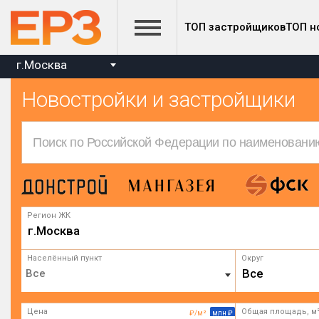
ТОП застройщиков
ТОП н
г.Москва
Новостройки и застройщики
Регион ЖК
г.Москва
Населённый пункт
Округ
Все
Цена
Общая площадь, м
₽/м²
млн ₽