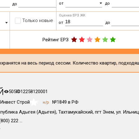
от
до
до
Оценка ЕРЗ ЖК
Только новые
от
до
Рейтинг ЕРЗ
хранятся на весь период сессии. Количество квартир, подходя
й
505
ID
12258120001
Инвест Строй
№1849 в РФ
н/р
NaN
публика Адыгея (Адыгея), Тахтамукайский, пгт Энем, ул. Ильницк
800) 222 ...
т