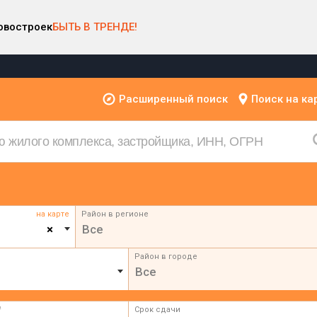
овостроек
БЫТЬ В ТРЕНДЕ!
Расширенный поиск
Поиск на ка
на карте
Район в регионе
×
Все
Район в городе
Все
²
Срок сдачи