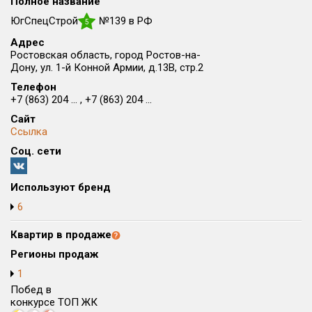
Полное название
Округ
ЮгСпецСтрой
№139 в РФ
5
Все
Адрес
Ростовская область, город Ростов-на-
Район в городе
Дону, ул. 1-й Конной Армии, д.13В, стр.2
Все
Телефон
+7 (863) 204 ... , +7 (863) 204 ...
Цена
₽/м²
млн ₽
Сайт
от
до
Ссылка
Соц. сети
Общая площадь, м²
от
до
Используют бренд
Срок сдачи
6
от
до
Квартир в продаже
Вид объекта
Регионы продаж
1
Кол-во комнат
Побед в
конкурсе ТОП ЖК