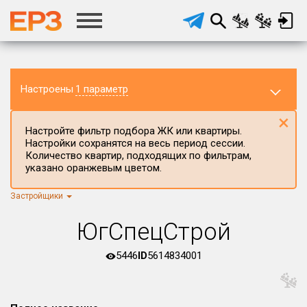
Настроены
1 параметр
×
Настройте фильтр подбора ЖК или квартиры.
Настройки сохранятся на весь период сессии.
Количество квартир, подходящих по фильтрам,
указано оранжевым цветом.
Застройщики
Регион ЖК
г.Москва
×
ЮгСпецСтрой
Район в регионе
Все
5446
ID
5614834001
Населённый пункт