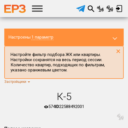
Настроены
1 параметр
×
Настройте фильтр подбора ЖК или квартиры.
Настройки сохранятся на весь период сессии.
Количество квартир, подходящих по фильтрам,
указано оранжевым цветом.
Застройщики
Регион ЖК
г.Москва
×
К-5
Район в регионе
Все
574
ID
22588492001
Населённый пункт