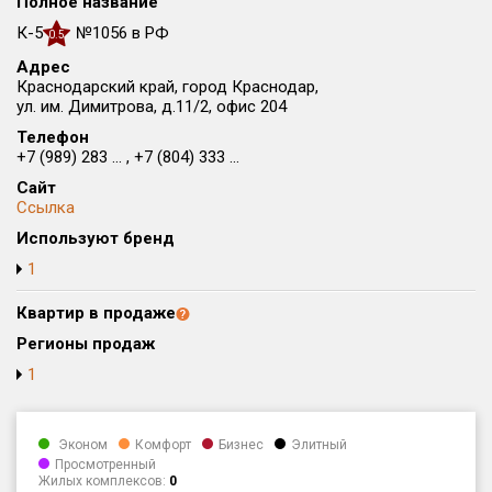
Полное название
Округ
К-5
№1056 в РФ
0.5
Все
Адрес
Краснодарский край, город Краснодар,
Район в городе
ул. им. Димитрова, д.11/2, офис 204
Все
Телефон
+7 (989) 283 ... , +7 (804) 333 ...
Цена
₽/м²
млн ₽
Сайт
от
до
Ссылка
Используют бренд
Общая площадь, м²
от
до
1
Срок сдачи
Квартир в продаже
от
до
Регионы продаж
Вид объекта
1
Кол-во комнат
Эконом
Комфорт
Бизнес
Элитный
Просмотренный
Жилых комплексов:
0