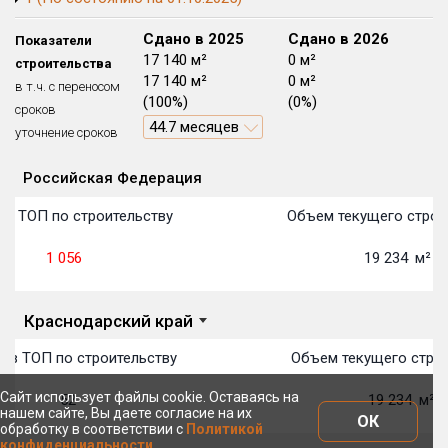
Блокированных домов
175 из 175
Сдано в 2024
Сдано в 2025
Сдано в 2026
Показатели
Квартир, апартаментов,
0 м²
17 140 м²
0 м²
строительства
блоков в БД
56 039 из 56 039
0 м²
17 140 м²
0 м²
в т.ч. с переносом
(0%)
(100%)
(0%)
сроков
44.7 месяцев
уточнение сроков
Российская Федерация
Объекты
Объекты
Объекты
Объекты
Объекты
Объекты
Объекты
Объекты
Объекты
Объекты
Объекты
План 
План 
План 
План 
План 
План 
План 
План 
План 
План 
План 
 в ТОП по строительству
Объем текущего строи
1 056
19 234
м²
Краснодарский край
 в ТОП по строительству
Объем текущего строи
Сайт использует файлы cookie. Оставаясь на
52
19 234
м²
нашем сайте, Вы даете согласие на их
ОК
обработку в соответствии с
Политикой
конфиденциальности