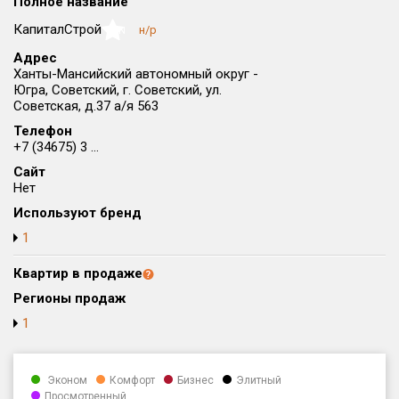
Полное название
Округ
КапиталСтрой
н/р
NaN
Все
Адрес
Ханты-Мансийский автономный округ -
Район в городе
Югра, Советский, г. Советский, ул.
Все
Советская, д.37 а/я 563
Телефон
Цена
₽/м²
млн ₽
+7 (34675) 3 ...
от
до
Сайт
Нет
Общая площадь, м²
Используют бренд
от
до
1
Срок сдачи
от
до
Квартир в продаже
Регионы продаж
Вид объекта
1
Кол-во комнат
Эконом
Комфорт
Бизнес
Элитный
Просмотренный