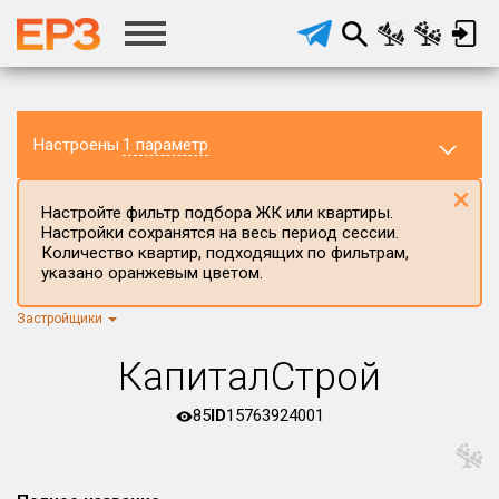
Настроены
1 параметр
×
Настройте фильтр подбора ЖК или квартиры.
Настройки сохранятся на весь период сессии.
Количество квартир, подходящих по фильтрам,
указано оранжевым цветом.
Застройщики
Регион ЖК
г.Москва
×
КапиталСтрой
Район в регионе
Все
85
ID
15763924001
Населённый пункт