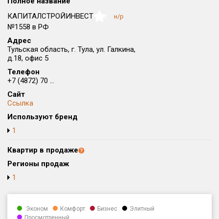
Полное название
Округ
КАПИТАЛСТРОЙИНВЕСТ
н/р
NaN
Все
№1558 в РФ
Адрес
Район в городе
Тульская область, г. Тула, ул. Галкина,
Все
д.18, офис 5
Телефон
Цена
₽/м²
млн ₽
+7 (4872) 70 ...
от
до
Сайт
Ссылка
Общая площадь, м²
Используют бренд
от
до
1
Срок сдачи
от
до
Квартир в продаже
Регионы продаж
Вид объекта
1
Кол-во комнат
Эконом
Комфорт
Бизнес
Элитный
Просмотренный