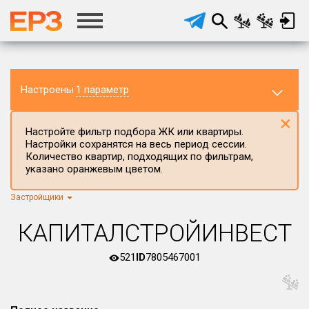
Настроены
1 параметр
×
Настройте фильтр подбора ЖК или квартиры.
Настройки сохранятся на весь период сессии.
Количество квартир, подходящих по фильтрам,
указано оранжевым цветом.
Застройщики
Регион ЖК
г.Москва
×
КАПИТАЛСТРОЙИНВЕСТ
Район в регионе
Все
521
ID
7805467001
Населённый пункт