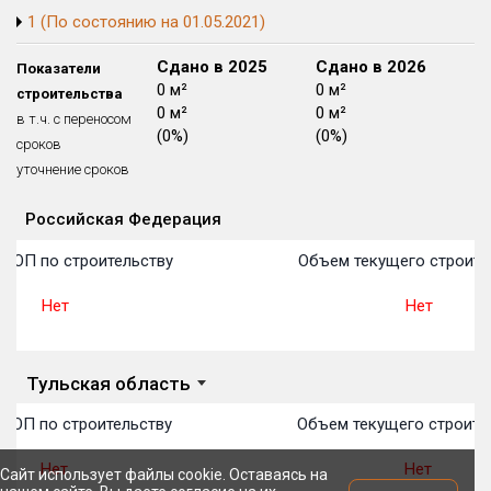
1 (По состоянию на 01.05.2021)
Блокированных домов
175 из 175
Квартир, апартаментов,
Сдано в 2024
Сдано в 2025
Сдано в 2026
Показатели
блоков в БД
56 039 из 56 039
0 м²
0 м²
0 м²
строительства
0 м²
0 м²
0 м²
в т.ч. с переносом
(0%)
(0%)
(0%)
сроков
уточнение сроков
Российская Федерация
Объекты
Объекты
Объекты
Объекты
Объекты
Объекты
Объекты
Объекты
Объекты
Объекты
Объекты
План 
План 
План 
План 
План 
План 
План 
План 
План 
План 
План 
 ТОП по строительству
Объем текущего строите
Нет
Нет
Тульская область
 ТОП по строительству
Объем текущего строите
Нет
Нет
Сайт использует файлы cookie. Оставаясь на