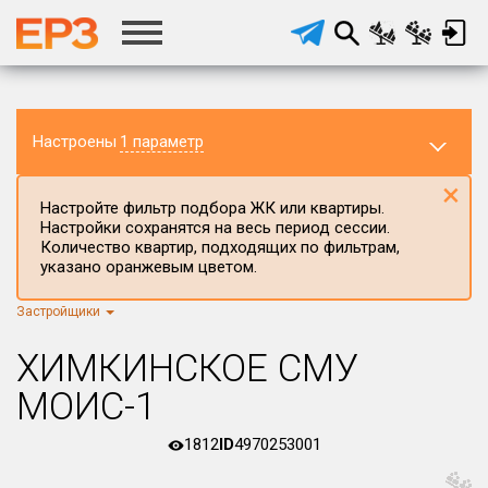
Настроены
1 параметр
×
Настройте фильтр подбора ЖК или квартиры.
Настройки сохранятся на весь период сессии.
Количество квартир, подходящих по фильтрам,
указано оранжевым цветом.
Застройщики
Регион ЖК
г.Москва
×
ХИМКИНСКОЕ СМУ
Район в регионе
МОИС-1
Все
1812
ID
4970253001
Населённый пункт