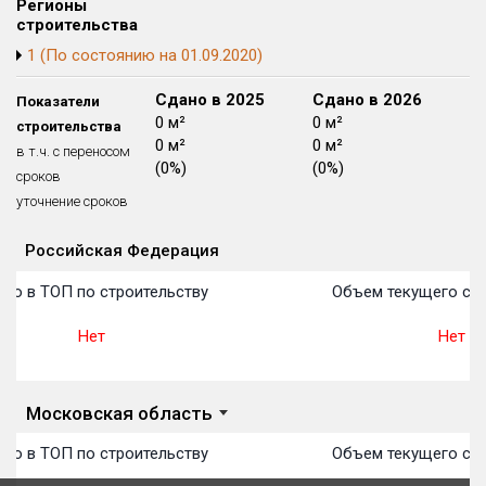
Регионы
Блокированных домов
175 из 175
строительства
1 (По состоянию на 01.09.2020)
Квартир, апартаментов,
блоков в БД
56 039 из 56 039
Сдано в 2024
Сдано в 2025
Сдано в 2026
Показатели
0 м²
0 м²
0 м²
строительства
0 м²
0 м²
0 м²
в т.ч. с переносом
(0%)
(0%)
(0%)
сроков
уточнение сроков
Российская Федерация
Объекты
Объекты
Объекты
Объекты
Объекты
Объекты
Объекты
Объекты
Объекты
Объекты
Объекты
План 
План 
План 
План 
План 
План 
План 
План 
План 
План 
План 
то в ТОП по строительству
Объем текущего стр
Нет
Нет
Московская область
то в ТОП по строительству
Объем текущего стр