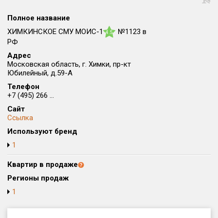
Округ
Полное название
Все
ХИМКИНСКОЕ СМУ МОИС-1
№1123 в
4.5
Район в городе
РФ
Все
Адрес
Московская область, г. Химки, пр-кт
Юбилейный, д.59-А
Цена
₽/м²
млн ₽
Телефон
от
до
+7 (495) 266 ...
Общая площадь, м²
Сайт
от
до
Ссылка
Используют бренд
Срок сдачи
1
от
до
Квартир в продаже
Вид объекта
Регионы продаж
1
Кол-во комнат