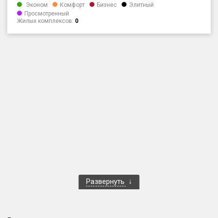
Эконом
Комфорт
Бизнес
Элитный
Только новые
Просмотренный
Жилых комплексов:
0
Оценка ЕРЗ ЖК
от
до
с продажами
Рейтинг ЕРЗ
Найдено:
Жилых комплексов
1 400 из 1 401
Многоквартирных домов
3 586 из 3 585
Блокированных домов
23 из 23
Развернуть
Домов с апартаментами
258 из 258
Поселков таунхаусов
7 из 7
Многоквартирных домов
2 из 2