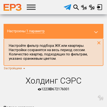
Настроены
1 параметр
×
Настройте фильтр подбора ЖК или квартиры.
Настройки сохранятся на весь период сессии.
Количество квартир, подходящих по фильтрам,
указано оранжевым цветом.
Застройщики
Регион ЖК
г.Москва
×
Холдинг СЭРС
Район в регионе
Все
1223
ID
672176001
Населённый пункт