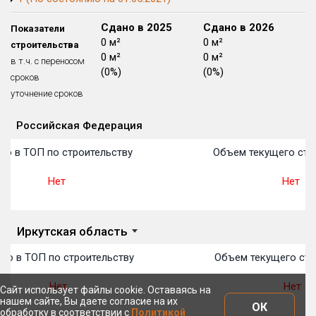
Блокированных домов
175 из 175
Сдано в 2024
Сдано в 2025
Сдано в 2026
Показатели
Квартир, апартаментов,
0 м²
0 м²
0 м²
строительства
блоков в БД
56 039 из 56 039
0 м²
0 м²
0 м²
в т.ч. с переносом
(0%)
(0%)
(0%)
сроков
уточнение сроков
Российская Федерация
Объекты
Объекты
Объекты
Объекты
Объекты
Объекты
Объекты
Объекты
Объекты
Объекты
Объекты
План 
План 
План 
План 
План 
План 
План 
План 
План 
План 
План 
то в ТОП по строительству
Объем текущего стр
Нет
Нет
Иркутская область
то в ТОП по строительству
Объем текущего стр
Нет
Нет
Сайт использует файлы cookie. Оставаясь на
нашем сайте, Вы даете согласие на их
ОК
обработку в соответствии с
Политикой