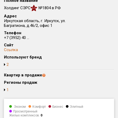
Полное название
Округ
Холдинг СЭРС
№1804 в РФ
0.5
Все
Адрес
Иркутская область, г. Иркутск, ул.
Район в городе
Багратиона, д.46/2, офис 1
Все
Телефон
+7 (3952) 40 ...
Цена
₽/м²
млн ₽
Сайт
от
до
Ссылка
Используют бренд
Общая площадь, м²
от
до
2
Срок сдачи
Квартир в продаже
от
до
Регионы продаж
Вид объекта
1
Кол-во комнат
Эконом
Комфорт
Бизнес
Элитный
Просмотренный
Жилых комплексов:
0