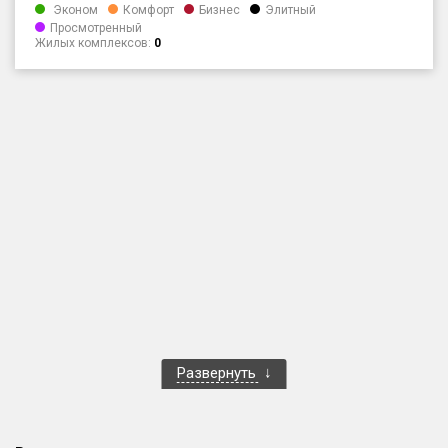
Эконом
Комфорт
Бизнес
Элитный
Только новые
Просмотренный
Жилых комплексов:
0
Оценка ЕРЗ ЖК
от
до
с продажами
Рейтинг ЕРЗ
Найдено:
Жилых комплексов
1 401 из 1 402
Многоквартирных домов
3 587 из 3 588
Блокированных домов
23 из 23
Развернуть
Домов с апартаментами
258 из 258
Поселков таунхаусов
7 из 7
Многоквартирных домов
2 из 2