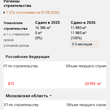
Регионы
Блокированных домов
175 из 175
строительства
1 (По состоянию на 01.08.2026)
Квартир, апартаментов,
блоков в БД
56 039 из 56 039
Сдано в 2024
Сдано в 2025
Сдано в 2026
Показатели
35 297 м²
16 386 м²
11 885 м²
строительства
35 297 м²
0 м²
11 885 м²
в т.ч. с переносом
(100%)
(0%)
(100%)
сроков
62.4 месяцев
0.5 месяцев
уточнение сроков
Российская Федерация
Объекты
Объекты
Объекты
Объекты
Объекты
Объекты
Объекты
Объекты
Объекты
Объекты
Объекты
Объекты
План сдачи:
первон
План 
План 
План 
План 
План 
План 
План 
План 
План 
План 
План 
ТОП по строительству
Объем текущего строител
872
24 992
м²
Московская область
 ТОП по строительству
Объем текущего строите