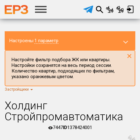
Настроены
1 параметр
×
Настройте фильтр подбора ЖК или квартиры.
Настройки сохранятся на весь период сессии.
Количество квартир, подходящих по фильтрам,
указано оранжевым цветом.
Застройщики
Регион ЖК
г.Москва
×
Холдинг
Район в регионе
Стройпромавтоматика
Все
7447
ID
1378424001
Населённый пункт