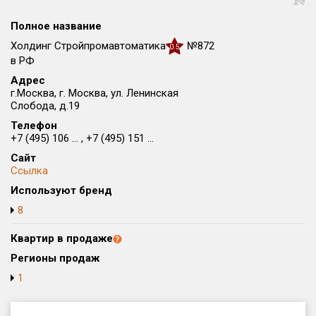
Округ
Полное название
Все
Холдинг Стройпромавтоматика
№872
0.5
Район в городе
в РФ
Все
Адрес
г.Москва, г. Москва, ул. Ленинская
Слобода, д.19
Цена
₽/м²
млн ₽
Телефон
от
до
+7 (495) 106 ... , +7 (495) 151 ...
Общая площадь, м²
Сайт
от
до
Ссылка
Используют бренд
Срок сдачи
8
от
до
Квартир в продаже
Вид объекта
Регионы продаж
1
Кол-во комнат