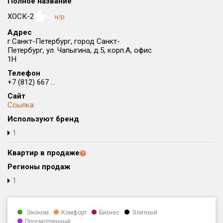
Полное название
Округ
ХОСК-2
н/р
NaN
Все
Адрес
г.Санкт-Петербург, город Санкт-
Район в городе
Петербург, ул. Чапыгина, д.5, корп.А, офис
Все
1Н
Телефон
Цена
₽/м²
млн ₽
+7 (812) 667 ...
от
до
Сайт
Ссылка
Общая площадь, м²
Используют бренд
от
до
1
Срок сдачи
от
до
Квартир в продаже
Регионы продаж
Вид объекта
1
Кол-во комнат
Эконом
Комфорт
Бизнес
Элитный
Просмотренный