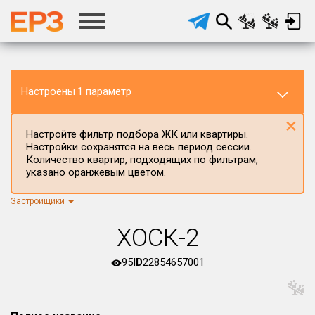
Настроены
1 параметр
×
Настройте фильтр подбора ЖК или квартиры.
Настройки сохранятся на весь период сессии.
Количество квартир, подходящих по фильтрам,
указано оранжевым цветом.
Застройщики
Регион ЖК
г.Москва
×
ХОСК-2
Район в регионе
Все
95
ID
22854657001
Населённый пункт