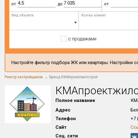
от
до
от
Вид объекта
Кол-во комнат
с продажами
Настройте фильтр подбора ЖК или квартиры. Настройки со
Реестр застройщиков
Бренд КМАпроектжилстрой
КМАпроектжилс
Полное название
КМ
Адрес
Бел
Телефон
+7 (
Сайт
Сс
Соц. сети