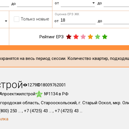
от
до
до
Оценка ЕРЗ ЖК
Только новые
от
до
Рейтинг ЕРЗ
хранятся на весь период сессии. Количество квартир, подходя
трой
1279
ID
18009762001
Апроектжилстрой
№1134 в РФ
4.5
городская область, Старооскольский, г. Старый Оскол, мкр. Ол
800) 250 ... , +7 (4725) 43 ... , +7 (4725) 43 ...
ылка