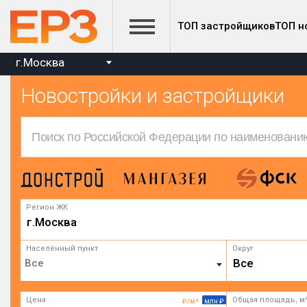
ТОП застройщиков
ТОП н
г.Москва
Новостройки и застройщики
Регион ЖК
г.Москва
Населённый пункт
Округ
Все
Цена
Общая площадь, м
₽/м²
млн ₽