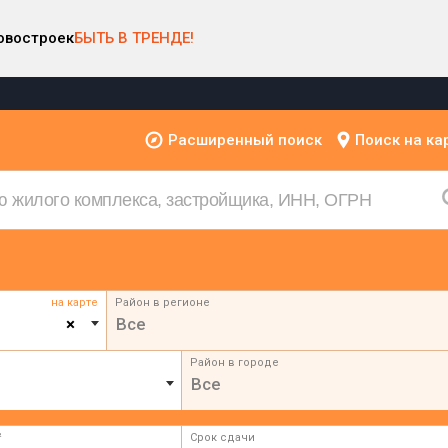
овостроек
БЫТЬ В ТРЕНДЕ!
Расширенный поиск
Поиск на ка
на карте
Район в регионе
×
Все
Район в городе
Все
²
Срок сдачи