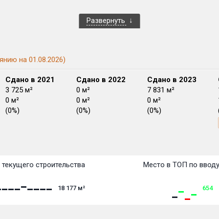
Развернуть
янию на 01.08.2026)
Сдано в 2021
Сдано в 2022
Сдано в 2023
3 725 м²
0 м²
7 831 м²
0 м²
0 м²
0 м²
(0%)
(0%)
(0%)
План сдачи:
перв
План
План
План
План
План
План
План
План
План
План
План
 текущего строительства
Место в ТОП по ввод
18 177
м²
654