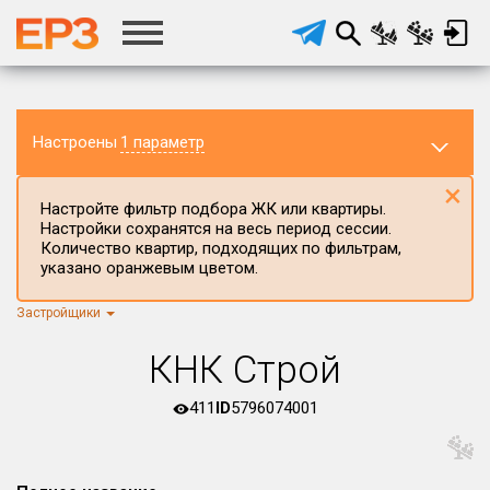
Настроены
1 параметр
×
Настройте фильтр подбора ЖК или квартиры.
Настройки сохранятся на весь период сессии.
Количество квартир, подходящих по фильтрам,
указано оранжевым цветом.
Застройщики
Регион ЖК
г.Москва
×
КНК Строй
Район в регионе
Все
411
ID
5796074001
Населённый пункт