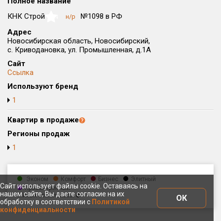
Полное название
Округ
КНК Строй
№1098 в РФ
н/р
NaN
Все
Адрес
Новосибирская область, Новосибирский,
Район в городе
с. Криводановка, ул. Промышленная, д.1А
Все
Сайт
Ссылка
Цена
₽/м²
млн ₽
Используют бренд
от
до
1
Общая площадь, м²
от
до
Квартир в продаже
Регионы продаж
Срок сдачи
1
от
до
Вид объекта
Эконом
Комфорт
Бизнес
Элитный
Сайт использует файлы cookie. Оставаясь на
Просмотренный
нашем сайте, Вы даете согласие на их
Жилых комплексов:
0
Кол-во комнат
ОК
обработку в соответствии с
Политикой
конфиденциальности