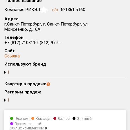
Полное название
Округ
Компания РИКЭЛ
№1361 в РФ
н/р
NaN
Все
Адрес
г.Санкт-Петербург, г. Санкт-Петербург, ул.
Район в городе
Моисеенко, д.16А
Все
Телефон
+7 (812) 7103110; (812) 979 ...
Цена
₽/м²
млн ₽
Сайт
от
до
Ссылка
Общая площадь, м²
Используют бренд
от
до
1
Срок сдачи
Квартир в продаже
от
до
Регионы продаж
Вид объекта
1
Кол-во комнат
Эконом
Комфорт
Бизнес
Элитный
Просмотренный
Жилых комплексов:
0