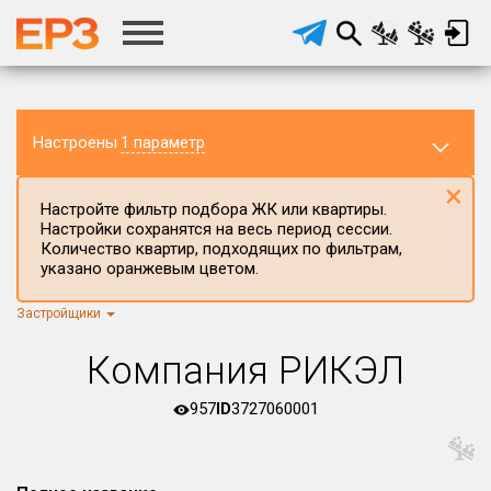
Настроены
1 параметр
×
Настройте фильтр подбора ЖК или квартиры.
Настройки сохранятся на весь период сессии.
Количество квартир, подходящих по фильтрам,
указано оранжевым цветом.
Застройщики
Регион ЖК
г.Москва
×
Компания РИКЭЛ
Район в регионе
Все
957
ID
3727060001
Населённый пункт