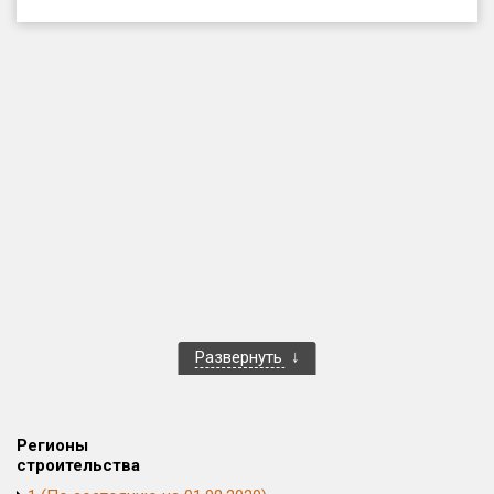
Только новые
Оценка ЕРЗ ЖК
от
до
с продажами
Рейтинг ЕРЗ
Найдено:
Жилых комплексов
1 400 из 1 401
Развернуть
Многоквартирных домов
3 584 из 3 585
Блокированных домов
23 из 23
Домов с апартаментами
258 из 258
Регионы
Поселков таунхаусов
7 из 7
строительства
Многоквартирных домов
2 из 2