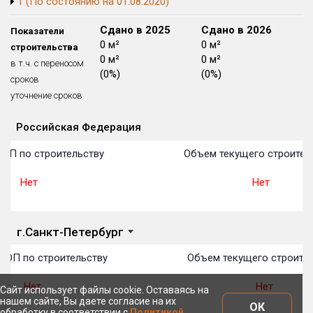
1 (По состоянию на 01.08.2020)
Блокированных домов
175 из 175
Сдано в 2024
Сдано в 2025
Сдано в 2026
Показатели
Квартир, апартаментов,
0 м²
0 м²
0 м²
строительства
блоков в БД
56 039 из 56 039
0 м²
0 м²
0 м²
в т.ч. с переносом
(0%)
(0%)
(0%)
сроков
уточнение сроков
Российская Федерация
Объекты
Объекты
Объекты
Объекты
Объекты
Объекты
Объекты
Объекты
Объекты
Объекты
Объекты
План 
План 
План 
План 
План 
План 
План 
План 
План 
План 
План 
ТОП по строительству
Объем текущего строител
Нет
Нет
г.Санкт-Петербург
ТОП по строительству
Объем текущего строител
Нет
Нет
Сайт использует файлы cookie. Оставаясь на
нашем сайте, Вы даете согласие на их
ОК
обработку в соответствии с
Политикой