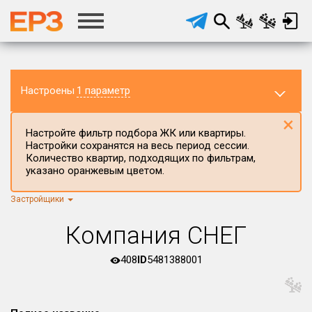
Настроены
1 параметр
×
Настройте фильтр подбора ЖК или квартиры.
Настройки сохранятся на весь период сессии.
Количество квартир, подходящих по фильтрам,
указано оранжевым цветом.
Застройщики
Регион ЖК
г.Москва
×
Компания СНЕГ
Район в регионе
Все
408
ID
5481388001
Населённый пункт