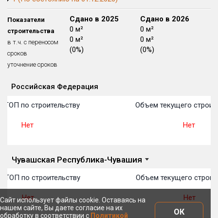
Блокированных домов
175 из 175
Сдано в 2024
Сдано в 2025
Сдано в 2026
Показатели
Квартир, апартаментов,
0 м²
0 м²
0 м²
строительства
блоков в БД
56 039 из 56 039
0 м²
0 м²
0 м²
в т.ч. с переносом
(0%)
(0%)
(0%)
сроков
уточнение сроков
Российская Федерация
Объекты
Объекты
Объекты
Объекты
Объекты
Объекты
Объекты
Объекты
Объекты
Объекты
Объекты
План 
План 
План 
План 
План 
План 
План 
План 
План 
План 
План 
в ТОП по строительству
Объем текущего строит
Нет
Нет
Чувашская Республика-Чувашия
в ТОП по строительству
Объем текущего строит
Нет
Нет
Сайт использует файлы cookie. Оставаясь на
нашем сайте, Вы даете согласие на их
ОК
обработку в соответствии с
Политикой