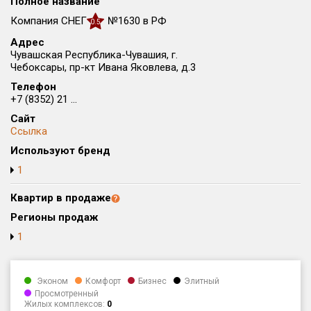
Полное название
Округ
Компания СНЕГ
№1630 в РФ
0.5
Все
Адрес
Чувашская Республика-Чувашия, г.
Район в городе
Чебоксары, пр-кт Ивана Яковлева, д.3
Все
Телефон
+7 (8352) 21 ...
Цена
₽/м²
млн ₽
Сайт
от
до
Ссылка
Используют бренд
Общая площадь, м²
от
до
1
Срок сдачи
Квартир в продаже
от
до
Регионы продаж
Вид объекта
1
Кол-во комнат
Эконом
Комфорт
Бизнес
Элитный
Просмотренный
Жилых комплексов:
0