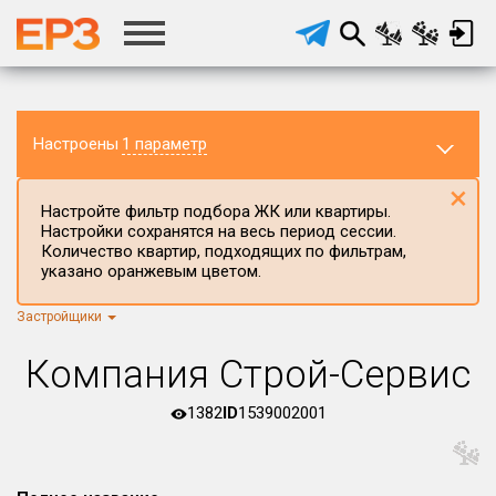
Настроены
1 параметр
×
Настройте фильтр подбора ЖК или квартиры.
Настройки сохранятся на весь период сессии.
Количество квартир, подходящих по фильтрам,
указано оранжевым цветом.
Застройщики
Регион ЖК
г.Москва
×
Компания Строй-Сервис
Район в регионе
Все
1382
ID
1539002001
Населённый пункт