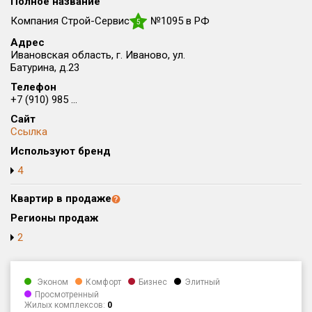
Полное название
Округ
Компания Строй-Сервис
№1095 в РФ
5
Все
Адрес
Ивановская область, г. Иваново, ул.
Район в городе
Батурина, д.23
Все
Телефон
+7 (910) 985 ...
Цена
₽/м²
млн ₽
Сайт
от
до
Ссылка
Используют бренд
Общая площадь, м²
от
до
4
Срок сдачи
Квартир в продаже
от
до
Регионы продаж
Вид объекта
2
Кол-во комнат
Эконом
Комфорт
Бизнес
Элитный
Просмотренный
Жилых комплексов:
0