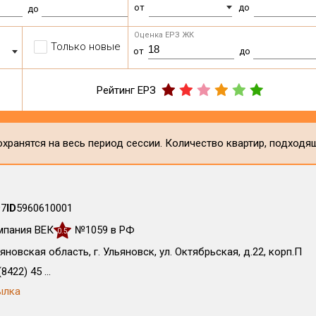
от
до
до
Оценка ЕРЗ ЖК
Только новые
от
до
Рейтинг ЕРЗ
хранятся на весь период сессии. Количество квартир, подходя
97
ID
5960610001
мпания ВЕК
№1059 в РФ
0.5
яновская область, г. Ульяновск, ул. Октябрьская, д.22, корп.П
8422) 45 ...
ылка