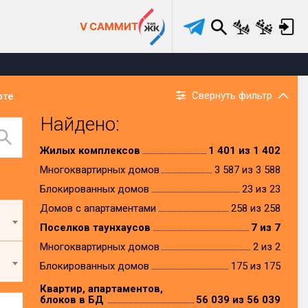
V САММИТ
Свернуть фильтр
рте
Найдено:
Жилых комплексов
1 401 из 1 402
Многоквартирных домов
3 587 из 3 588
Блокированных домов
23 из 23
Домов с апартаментами
258 из 258
Поселков таунхаусов
7 из 7
Многоквартирных домов
2 из 2
Блокированных домов
175 из 175
Квартир, апартаментов,
блоков в БД
56 039 из 56 039