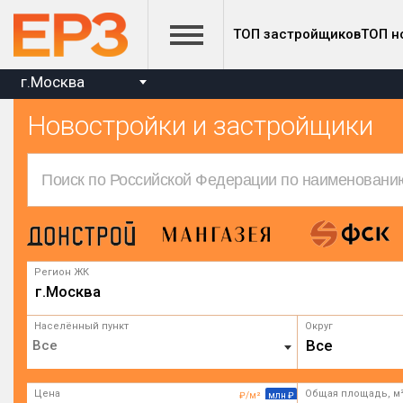
ТОП застройщиков
ТОП н
г.Москва
Новостройки и застройщики
Регион ЖК
г.Москва
Населённый пункт
Округ
Все
Цена
Общая площадь, м
₽/м²
млн ₽