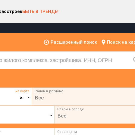
овостроек
БЫТЬ В ТРЕНДЕ!
Расширенный поиск
Поиск на ка
на карте
Район в регионе
×
Все
Район в городе
Все
²
Срок сдачи