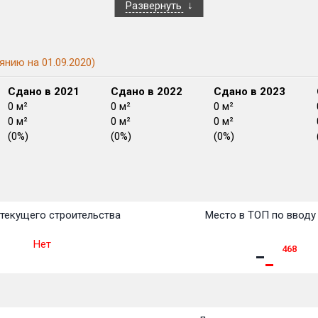
Развернуть
янию на 01.09.2020)
Сдано в 2021
Сдано в 2022
Сдано в 2023
0 м²
0 м²
0 м²
0 м²
0 м²
0 м²
(0%)
(0%)
(0%)
План
План
План
План
План
План
План
План
План
План
План
текущего строительства
Место в ТОП по вводу
Нет
468