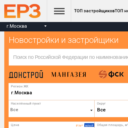
ТОП застройщиков
ТОП н
г.Москва
Новостройки и застройщики
Регион ЖК
г.Москва
Населённый пункт
Округ
Все
Цена
Общая площадь, м
₽/м²
млн ₽