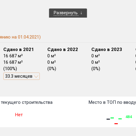
Развернуть
янию на 01.04.2021)
Сдано в 2021
Сдано в 2022
Сдано в 2023
16 687 м²
0 м²
0 м²
16 687 м²
0 м²
0 м²
(100%)
(0%)
(0%)
33.3 месяцев
План
План
План
План
План
План
План
План
План
План
План
текущего строительства
Место в ТОП по ввод
Нет
484