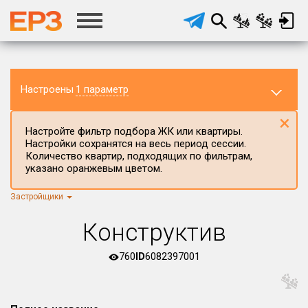
Настроены
1 параметр
×
Настройте фильтр подбора ЖК или квартиры.
Настройки сохранятся на весь период сессии.
Количество квартир, подходящих по фильтрам,
указано оранжевым цветом.
Застройщики
Регион ЖК
г.Москва
×
Конструктив
Район в регионе
Все
760
ID
6082397001
Населённый пункт