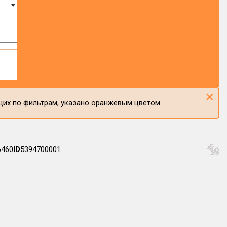
×
щих по фильтрам, указано оранжевым цветом.
6460
ID
5394700001