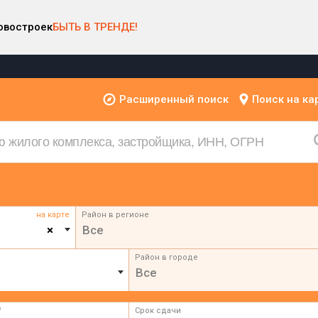
овостроек
БЫТЬ В ТРЕНДЕ!
Расширенный поиск
Поиск на ка
на карте
Район в регионе
×
Все
Район в городе
Все
²
Срок сдачи