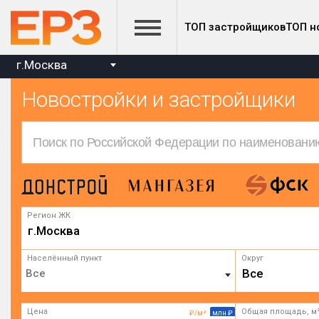
ТОП застройщиков
ТОП н
г.Москва
Новостройки и застройщики
Регион ЖК
г.Москва
Населённый пункт
Округ
Все
Цена
Общая площадь, м
₽/м²
млн ₽