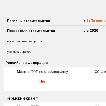
Регионы строительства
1 (По состо
Сдано в 2018
Сдано в 2019
Сдано в 2020
Показатели строительства
16 669 м²
33 928 м²
0 м²
16 669 м²
33 928 м²
0 м²
в т.ч. с переносом сроков
(100%)
(100%)
(0%)
15 месяцев
15 месяцев
уточнение сроков
Российская Федерация
Объекты
Объекты
Объекты
Объекты
Объекты
Объекты
Объекты
Объекты
Объекты
Объекты
Объекты
Место в ТОП по строительству
Объем 
Нет
Пермский край