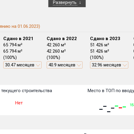
Развернуть
янию на 01.06.2023)
Сдано в 2021
Сдано в 2022
Сдано в 2023
65 794 м²
42 260 м²
51 426 м²
65 794 м²
42 260 м²
51 426 м²
(100%)
(100%)
(100%)
30.47 месяцев
40.9 месяцев
32.96 месяцев
План
План
План
План
План
План
План
План
План
План
План
текущего строительства
Место в ТОП по ввод
Нет
15