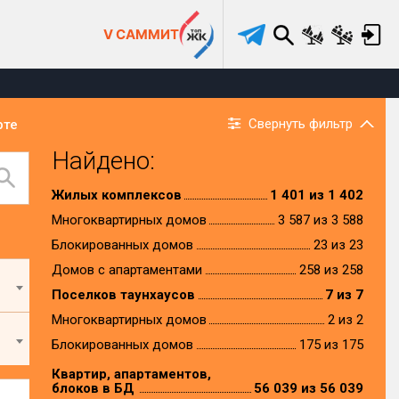
V САММИТ
Свернуть фильтр
рте
Найдено:
Жилых комплексов
1 401 из 1 402
Многоквартирных домов
3 587 из 3 588
Блокированных домов
23 из 23
Домов с апартаментами
258 из 258
Поселков таунхаусов
7 из 7
Многоквартирных домов
2 из 2
Блокированных домов
175 из 175
Квартир, апартаментов,
блоков в БД
56 039 из 56 039