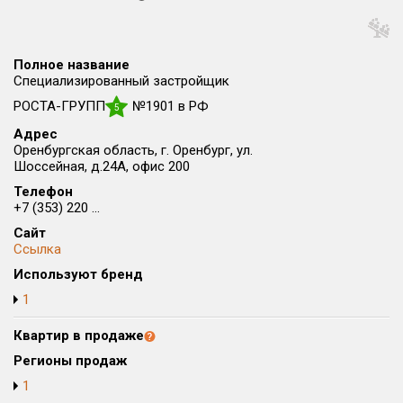
Округ
Все
Полное название
Район в городе
Специализированный застройщик
Все
РОСТА-ГРУПП
№1901 в РФ
5
Адрес
Цена
₽/м²
млн ₽
Оренбургская область, г. Оренбург, ул.
от
до
Шоссейная, д.24А, офис 200
Телефон
Общая площадь, м²
+7 (353) 220 ...
от
до
Сайт
Ссылка
Срок сдачи
от
до
Используют бренд
1
Вид объекта
Квартир в продаже
Кол-во комнат
Регионы продаж
1