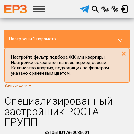
Настроены
1 параметр
×
Настройте фильтр подбора ЖК или квартиры.
Настройки сохранятся на весь период сессии.
Количество квартир, подходящих по фильтрам,
указано оранжевым цветом.
Застройщики
Регион ЖК
г.Москва
×
Специализированный
Район в регионе
застройщик РОСТА-
Все
ГРУПП
Населённый пункт
1051
ID
17860085001