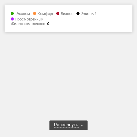
Только новые
Эконом
Комфорт
Бизнес
Элитный
Просмотренный
Оценка ЕРЗ ЖК
Жилых комплексов:
0
от
до
с продажами
Рейтинг ЕРЗ
Найдено:
Жилых комплексов
1 400 из 1 401
Многоквартирных домов
3 584 из 3 585
Блокированных домов
23 из 23
Домов с апартаментами
258 из 258
Развернуть
Поселков таунхаусов
7 из 7
Многоквартирных домов
2 из 2