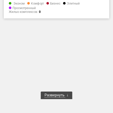
Эконом
Комфорт
Бизнес
Элитный
Только новые
Просмотренный
Жилых комплексов:
0
Оценка ЕРЗ ЖК
от
до
с продажами
Рейтинг ЕРЗ
Найдено:
Жилых комплексов
1 400 из 1 401
Многоквартирных домов
3 584 из 3 585
Блокированных домов
23 из 23
Развернуть
Домов с апартаментами
258 из 258
Поселков таунхаусов
7 из 7
Многоквартирных домов
2 из 2