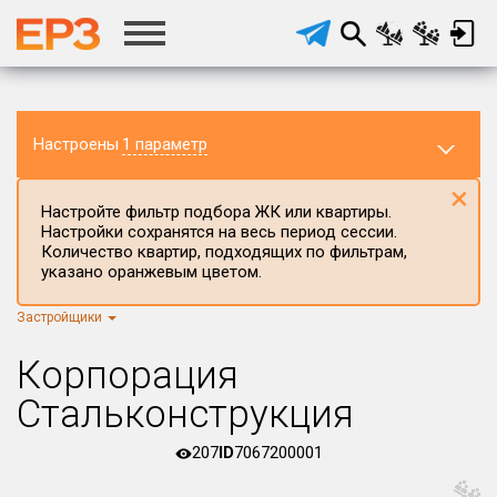
Настроены
1 параметр
×
Настройте фильтр подбора ЖК или квартиры.
Настройки сохранятся на весь период сессии.
Количество квартир, подходящих по фильтрам,
указано оранжевым цветом.
Застройщики
Регион ЖК
г.Москва
×
Корпорация
Район в регионе
Стальконструкция
Все
207
ID
7067200001
Населённый пункт