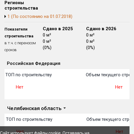
Регионы
Блокированных домов
175 из 175
строительства
Квартир, апартаментов,
1 (По состоянию на 01.07.2018)
блоков в БД
56 039 из 56 039
Сдано в 2024
Сдано в 2025
Сдано в 2026
Показатели
0 м²
0 м²
0 м²
строительства
0 м²
0 м²
0 м²
в т.ч. с переносом
(0%)
(0%)
(0%)
сроков
Российская Федерация
Объекты
Объекты
Объекты
Объекты
Объекты
Объекты
Объекты
Объекты
Объекты
Объекты
Объекты
План 
План 
План 
План 
План 
План 
План 
План 
План 
План 
План 
 в ТОП по строительству
Объем текущего строи
Нет
Нет
Челябинская область
 в ТОП по строительству
Объем текущего строи
Нет
Нет
Сайт использует файлы cookie. Оставаясь на