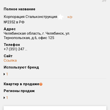
Округ
Полное название
Все
Корпорация Стальконструкция
н/р
NaN
Район в городе
№2352 в РФ
Все
Адрес
Челябинская область, г. Челябинск, ул.
Тернопольская, д.6, офис 125
Цена
₽/м²
млн ₽
от
до
Телефон
+7 (351) 247 ...
Общая площадь, м²
Сайт
от
до
Ссылка
Используют бренд
Срок сдачи
от
до
1
Вид объекта
Квартир в продаже
Регионы продаж
1
Кол-во комнат