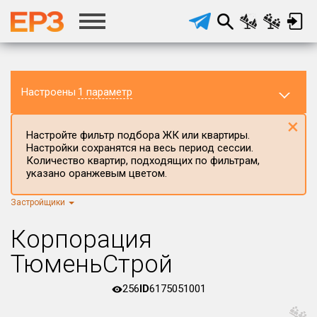
Настроены
1 параметр
×
Настройте фильтр подбора ЖК или квартиры.
Настройки сохранятся на весь период сессии.
Количество квартир, подходящих по фильтрам,
указано оранжевым цветом.
Застройщики
Регион ЖК
г.Москва
×
Корпорация
Район в регионе
ТюменьСтрой
Все
256
ID
6175051001
Населённый пункт