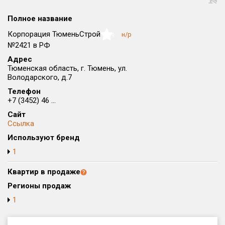
Округ
Полное название
Все
Корпорация ТюменьСтрой
н/р
NaN
Район в городе
№2421 в РФ
Все
Адрес
Тюменская область, г. Тюмень, ул.
Володарского, д.7
Цена
₽/м²
млн ₽
от
до
Телефон
+7 (3452) 46 ...
Общая площадь, м²
Сайт
от
до
Ссылка
Используют бренд
Срок сдачи
от
до
1
Вид объекта
Квартир в продаже
Регионы продаж
1
Кол-во комнат