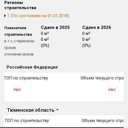
Регионы
Блокированных домов
175 из 175
строительства
Квартир, апартаментов,
1 (По состоянию на 01.01.2018)
блоков в БД
56 039 из 56 039
Сдано в 2024
Сдано в 2025
Сдано в 2026
Показатели
0 м²
0 м²
0 м²
строительства
0 м²
0 м²
0 м²
в т.ч. с переносом
(0%)
(0%)
(0%)
сроков
уточнение сроков
Российская Федерация
Объекты
Объекты
Объекты
Объекты
Объекты
Объекты
Объекты
Объекты
Объекты
Объекты
Объекты
План 
План 
План 
План 
План 
План 
План 
План 
План 
План 
План 
в ТОП по строительству
Объем текущего строит
Нет
Нет
Тюменская область
 в ТОП по строительству
Объем текущего строи