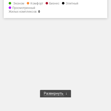
Эконом
Комфорт
Бизнес
Элитный
Только новые
Просмотренный
Жилых комплексов:
0
Оценка ЕРЗ ЖК
от
до
с продажами
Рейтинг ЕРЗ
Найдено:
Жилых комплексов
1 401 из 1 402
Многоквартирных домов
3 587 из 3 588
Блокированных домов
23 из 23
Развернуть
Домов с апартаментами
258 из 258
Поселков таунхаусов
7 из 7
Многоквартирных домов
2 из 2