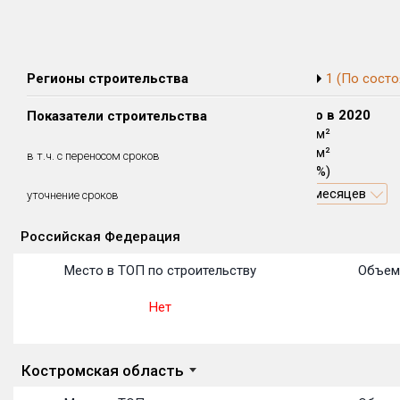
Регионы строительства
1 (По состо
Сдано в 2018
Сдано в 2019
Сдано в 2020
Показатели строительства
1 495 м²
12 022 м²
4 862 м²
1 495 м²
7 983 м²
2 512 м²
в т.ч. с переносом сроков
(100%)
(66.4%)
(51.67%)
1.5 месяцев
2.19 месяцев
0.88 месяцев
уточнение сроков
Российская Федерация
Объекты
Объекты
Объекты
Объекты
Объекты
Объекты
Объекты
Объекты
Объекты
Объекты
Объекты
Место в ТОП по строительству
Объем
Нет
Костромская область