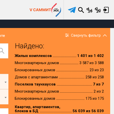
V САММИТ
Свернуть фильтр
рте
Найдено:
Жилых комплексов
1 401 из 1 402
Многоквартирных домов
3 587 из 3 588
Блокированных домов
23 из 23
Домов с апартаментами
258 из 258
Поселков таунхаусов
7 из 7
Многоквартирных домов
2 из 2
Блокированных домов
175 из 175
Квартир, апартаментов,
блоков в БД
56 039 из 56 039