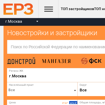
ТОП застройщиков
ТОП н
г.Москва
Новостройки и застройщики
Регион ЖК
г.Москва
Населённый пункт
Округ
Все
Цена
Общая площадь, м
₽/м²
млн ₽