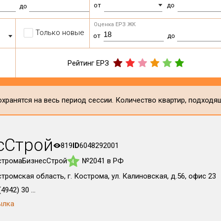
от
до
до
Оценка ЕРЗ ЖК
Только новые
от
до
Рейтинг ЕРЗ
хранятся на весь период сессии. Количество квартир, подходя
сСтрой
819
ID
6048292001
стромаБизнесСтрой
№2041 в РФ
4
тромская область, г. Кострома, ул. Калиновская, д.56, офис 23
4942) 30 ...
ылка