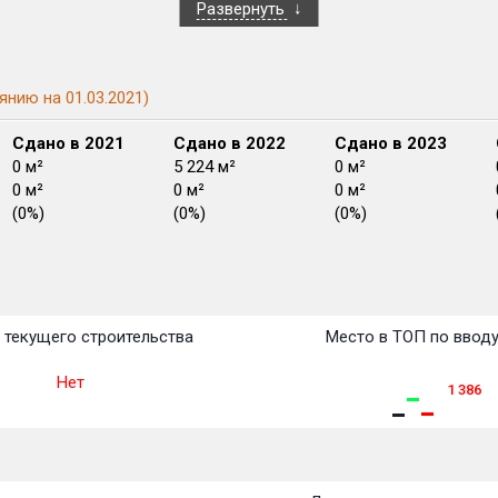
Развернуть
янию на 01.03.2021)
Сдано в 2021
Сдано в 2022
Сдано в 2023
0 м²
5 224 м²
0 м²
0 м²
0 м²
0 м²
(0%)
(0%)
(0%)
План
План
План
План
План
План
План
План
План
План
План
 текущего строительства
Место в ТОП по ввод
Нет
1 386