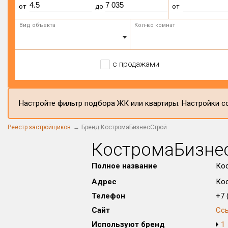
от
до
от
Вид объекта
Кол-во комнат
с продажами
Настройте фильтр подбора ЖК или квартиры. Настройки со
Реестр застройщиков
Бренд КостромаБизнесСтрой
КостромаБизне
Полное название
Ко
Адрес
Кос
Телефон
+7 (
Сайт
Сс
Используют бренд
1