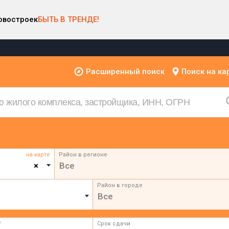
овостроек
БЫТЬ В ТРЕНДЕ!
Расширенный поиск
Поиск на ка
на карте
Район в регионе
×
Все
Район в городе
Все
²
Срок сдачи