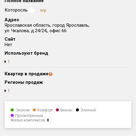
Полное название
Округ
Которосль
н/р
NaN
Все
Адрес
Ярославская область, город Ярославль,
Район в городе
ул. Чкалова, д.24/24,, офис 66
Все
Сайт
Нет
Цена
₽/м²
млн ₽
Используют бренд
от
до
1
Общая площадь, м²
от
до
Квартир в продаже
Регионы продаж
Срок сдачи
1
от
до
Вид объекта
Эконом
Комфорт
Бизнес
Элитный
Просмотренный
Жилых комплексов:
0
Кол-во комнат