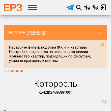
Настроены
1 параметр
×
Настройте фильтр подбора ЖК или квартиры.
Настройки сохранятся на весь период сессии.
Количество квартир, подходящих по фильтрам,
указано оранжевым цветом.
Застройщики
Регион ЖК
г.Москва
×
Которосль
Район в регионе
Все
42
ID
24686881001
Населённый пункт