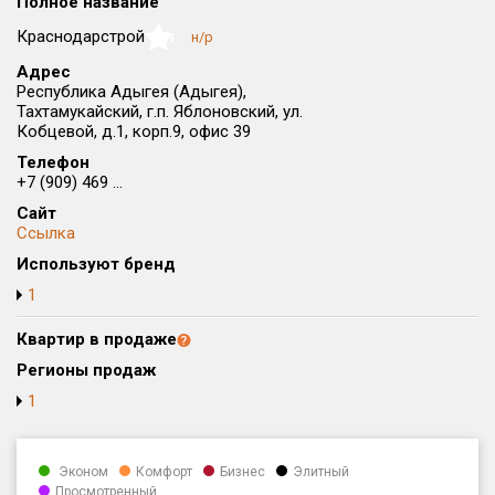
Полное название
Округ
Краснодарстрой
н/р
NaN
Все
Адрес
Республика Адыгея (Адыгея),
Район в городе
Тахтамукайский, г.п. Яблоновский, ул.
Все
Кобцевой, д.1, корп.9, офис 39
Телефон
Цена
₽/м²
млн ₽
+7 (909) 469 ...
от
до
Сайт
Ссылка
Общая площадь, м²
Используют бренд
от
до
1
Срок сдачи
от
до
Квартир в продаже
Регионы продаж
Вид объекта
1
Кол-во комнат
Эконом
Комфорт
Бизнес
Элитный
Просмотренный