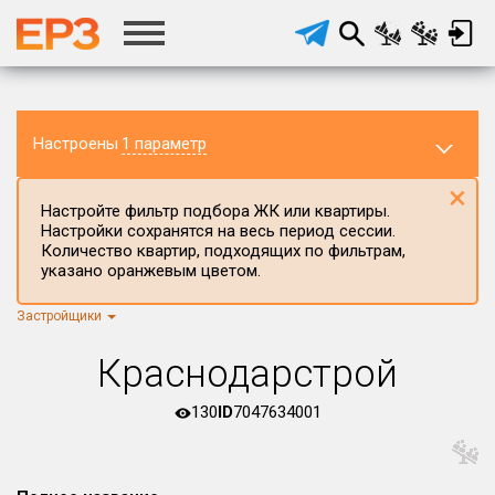
Настроены
1 параметр
×
Настройте фильтр подбора ЖК или квартиры.
Настройки сохранятся на весь период сессии.
Количество квартир, подходящих по фильтрам,
указано оранжевым цветом.
Застройщики
Регион ЖК
г.Москва
×
Краснодарстрой
Район в регионе
Все
130
ID
7047634001
Населённый пункт