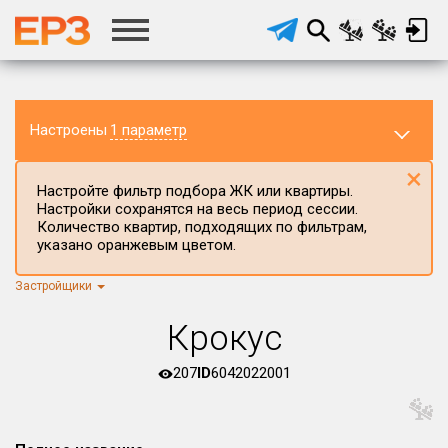
Настроены
1 параметр
×
Настройте фильтр подбора ЖК или квартиры.
Настройки сохранятся на весь период сессии.
Количество квартир, подходящих по фильтрам,
указано оранжевым цветом.
Застройщики
Регион ЖК
г.Москва
×
Крокус
Район в регионе
Все
207
ID
6042022001
Населённый пункт