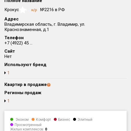
Полное название
Округ
Крокус
№2216 в РФ
н/р
NaN
Все
Адрес
Владимирская область, г. Владимир, ул.
Район в городе
Краснознаменная, д.1
Все
Телефон
+7 (4922) 45 ...
Цена
₽/м²
млн ₽
Сайт
от
до
Нет
Общая площадь, м²
Используют бренд
от
до
1
Срок сдачи
Квартир в продаже
от
до
Регионы продаж
Вид объекта
1
Кол-во комнат
Эконом
Комфорт
Бизнес
Элитный
Просмотренный
Жилых комплексов:
0