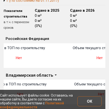
1 (По состоянию на 01.11.2017)
Блокированных домов
175 из 175
Сдано в 2024
Сдано в 2025
Сдано в 2026
Показатели
Квартир, апартаментов,
0 м²
0 м²
0 м²
строительства
блоков в БД
56 039 из 56 039
0 м²
0 м²
0 м²
в т.ч. с переносом
(0%)
(0%)
(0%)
сроков
Российская Федерация
Объекты
Объекты
Объекты
Объекты
Объекты
Объекты
Объекты
Объекты
Объекты
Объекты
Объекты
План 
План 
План 
План 
План 
План 
План 
План 
План 
План 
План 
о в ТОП по строительству
Объем текущего стро
Нет
Нет
Владимирская область
то в ТОП по строительству
Объем текущего стр
Нет
Нет
Сайт использует файлы cookie. Оставаясь на
нашем сайте, Вы даете согласие на их
ОК
обработку в соответствии с
Политикой
конфиденциальности