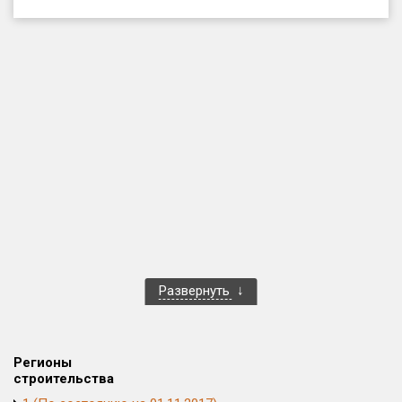
Только новые
Оценка ЕРЗ ЖК
от
до
с продажами
Рейтинг ЕРЗ
Найдено:
Жилых комплексов
1 400 из 1 401
Развернуть
Многоквартирных домов
3 584 из 3 585
Блокированных домов
23 из 23
Домов с апартаментами
258 из 258
Регионы
Поселков таунхаусов
7 из 7
строительства
Многоквартирных домов
2 из 2