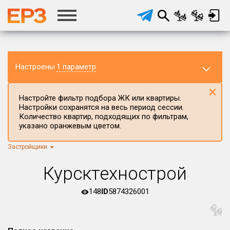
Настроены
1 параметр
×
Настройте фильтр подбора ЖК или квартиры.
Настройки сохранятся на весь период сессии.
Количество квартир, подходящих по фильтрам,
указано оранжевым цветом.
Застройщики
Регион ЖК
г.Москва
×
Курсктехнострой
Район в регионе
Все
148
ID
5874326001
Населённый пункт