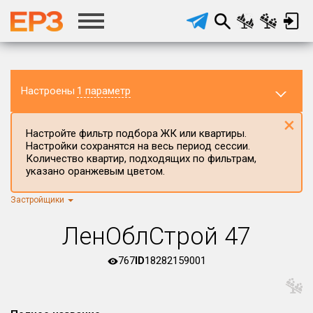
Настроены
1 параметр
×
Настройте фильтр подбора ЖК или квартиры.
Настройки сохранятся на весь период сессии.
Количество квартир, подходящих по фильтрам,
указано оранжевым цветом.
Застройщики
Регион ЖК
г.Москва
×
ЛенОблСтрой 47
Район в регионе
Все
767
ID
18282159001
Населённый пункт