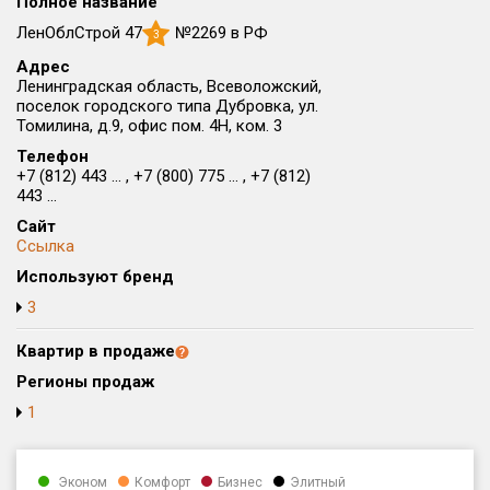
Полное название
Округ
ЛенОблСтрой 47
№2269 в РФ
3
Все
Адрес
Ленинградская область, Всеволожский,
Район в городе
поселок городского типа Дубровка, ул.
Все
Томилина, д.9, офис пом. 4Н, ком. 3
Телефон
Цена
+7 (812) 443 ... , +7 (800) 775 ... , +7 (812)
₽/м²
млн ₽
443 ...
от
до
Сайт
Общая площадь, м²
Ссылка
от
до
Используют бренд
Срок сдачи
3
от
до
Квартир в продаже
Вид объекта
Регионы продаж
1
Кол-во комнат
Эконом
Комфорт
Бизнес
Элитный