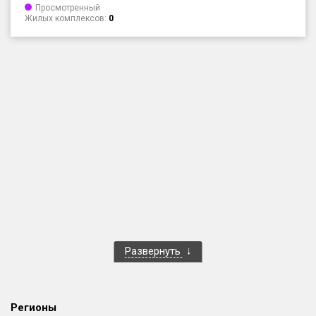
Просмотренный
Только новые
Жилых комплексов:
0
Оценка ЕРЗ ЖК
от
до
с продажами
Рейтинг ЕРЗ
Найдено:
Жилых комплексов
1 401 из 1 402
Многоквартирных домов
3 587 из 3 588
Развернуть
Блокированных домов
23 из 23
Домов с апартаментами
258 из 258
Поселков таунхаусов
7 из 7
Регионы
Многоквартирных домов
2 из 2