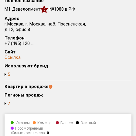
Полное название
Округ
М1 Девелопмент
№1088 в РФ
0
Все
Адрес
г.Москва, г. Москва, наб. Пресненская,
Район в городе
д.12, офис 8
Все
Телефон
+7 (495) 120 ...
Цена
₽/м²
млн ₽
Сайт
от
до
Ссылка
Используют бренд
Общая площадь, м²
от
до
5
Срок сдачи
Квартир в продаже
от
до
Регионы продаж
Вид объекта
2
Кол-во комнат
Эконом
Комфорт
Бизнес
Элитный
Просмотренный
Жилых комплексов:
0