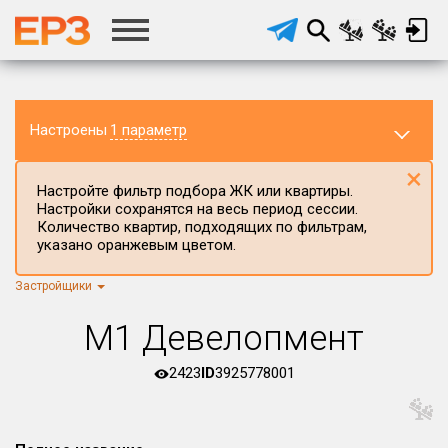
Настроены
1 параметр
×
Настройте фильтр подбора ЖК или квартиры.
Настройки сохранятся на весь период сессии.
Количество квартир, подходящих по фильтрам,
указано оранжевым цветом.
Застройщики
Регион ЖК
г.Москва
×
М1 Девелопмент
Район в регионе
Все
2423
ID
3925778001
Населённый пункт