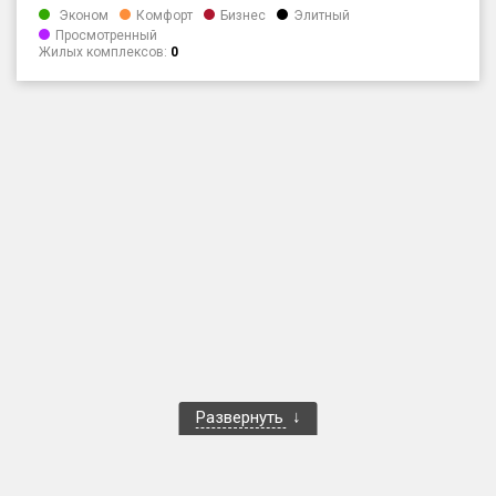
Эконом
Комфорт
Бизнес
Элитный
Только новые
Просмотренный
Жилых комплексов:
0
Оценка ЕРЗ ЖК
от
до
с продажами
Рейтинг ЕРЗ
Найдено:
Жилых комплексов
1 400 из 1 401
Многоквартирных домов
3 586 из 3 585
Блокированных домов
23 из 23
Развернуть
Домов с апартаментами
258 из 258
Поселков таунхаусов
7 из 7
Многоквартирных домов
2 из 2