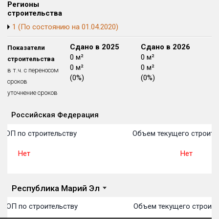
Регионы
Блокированных домов
175 из 175
строительства
Квартир, апартаментов,
1 (По состоянию на 01.04.2020)
блоков в БД
56 039 из 56 039
Сдано в 2024
Сдано в 2025
Сдано в 2026
Показатели
0 м²
0 м²
0 м²
строительства
0 м²
0 м²
0 м²
в т.ч. с переносом
(0%)
(0%)
(0%)
сроков
уточнение сроков
Российская Федерация
Объекты
Объекты
Объекты
Объекты
Объекты
Объекты
Объекты
Объекты
Объекты
Объекты
Объекты
План 
План 
План 
План 
План 
План 
План 
План 
План 
План 
План 
 ТОП по строительству
Объем текущего строите
Нет
Нет
Республика Марий Эл
 ТОП по строительству
Объем текущего строите