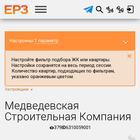
Настроены
1 параметр
×
Настройте фильтр подбора ЖК или квартиры.
Настройки сохранятся на весь период сессии.
Количество квартир, подходящих по фильтрам,
указано оранжевым цветом.
Застройщики
Регион ЖК
г.Москва
×
Медведевская
Район в регионе
Строительная Компания
Все
379
ID
6310059001
Населённый пункт