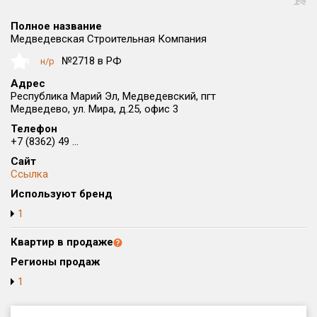
Округ
Полное название
Все
Медведевская Строительная Компания
Район в городе
№2718 в РФ
н/р
NaN
Все
Адрес
Республика Марий Эл, Медведевский, пгт
Медведево, ул. Мира, д.25, офис 3
Цена
₽/м²
млн ₽
от
до
Телефон
+7 (8362) 49 ...
Общая площадь, м²
Сайт
от
до
Ссылка
Используют бренд
Срок сдачи
от
до
1
Вид объекта
Квартир в продаже
Регионы продаж
1
Кол-во комнат